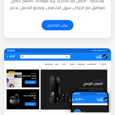
ثيم سترة - أفضل ثيم لمتجر زد يزيد مبيعاتك. تصميم عصري
متوافق مع الجوال، سهل التخصيص، وسريع التحميل. يدعم
العربية والإنجليزية. جرب مجاناً!
عرض التفاصيل