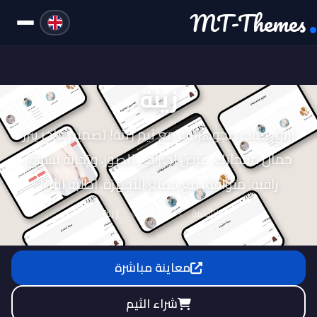
MT-Themes
زينة
ارتقِ بمتجر مجوهراتك مع ثيم زينة! تصميم فاخر يبرز
جمال منتجاتك، عرض احترافي للصور، وتجربة تسوق
راقية. متوافق مع جميع الأجهزة. اطلبه الآن!
الرئيسية
الثيمات
زينة
معاينة مباشرة
شراء الثيم