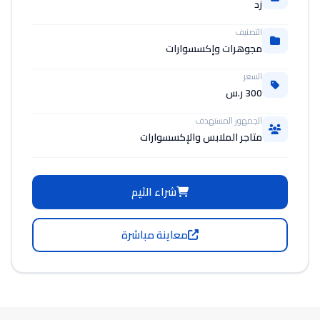
زد
التصنيف
مجوهرات وإكسسوارات
السعر
300 ر.س
الجمهور المستهدف
متاجر الملابس والإكسسوارات
شراء الثيم
معاينة مباشرة