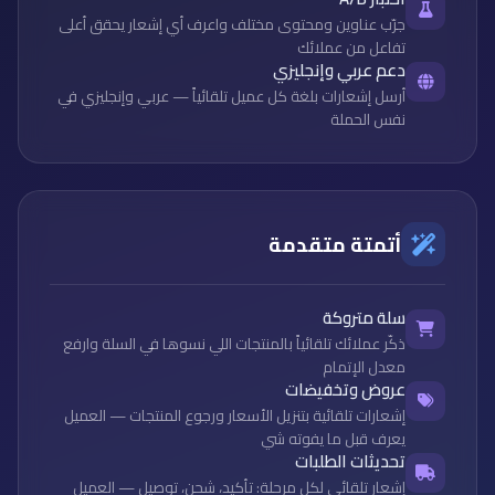
جرّب عناوين ومحتوى مختلف واعرف أي إشعار يحقق أعلى
تفاعل من عملائك
دعم عربي وإنجليزي
أرسل إشعارات بلغة كل عميل تلقائياً — عربي وإنجليزي في
نفس الحملة
أتمتة متقدمة
سلة متروكة
ذكّر عملائك تلقائياً بالمنتجات اللي نسوها في السلة وارفع
معدل الإتمام
عروض وتخفيضات
إشعارات تلقائية بتنزيل الأسعار ورجوع المنتجات — العميل
يعرف قبل ما يفوته شي
تحديثات الطلبات
إشعار تلقائي لكل مرحلة: تأكيد، شحن، توصيل — العميل