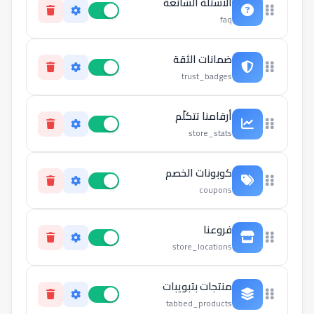
الأسئلة الشائعة
faq
ضمانات الثقة
trust_badges
أرقامنا تتكلّم
store_stats
كوبونات الخصم
coupons
فروعنا
store_locations
منتجات بتبويبات
tabbed_products