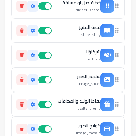
خط فاصل او مسافة
خلفية الأيقونات
خلفية البطاقات
divider_spacer
قصة المتجر
إعادة
إعادة
store_story
شركاؤنا
partners
سلايدر الصور
image_slider
نقاط الولاء والمكافآت
loyalty_promo
كولاج الصور
image_mosaic