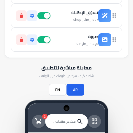
تسوّق الإطلالة
shop_the_look
صورة
single_image
معاينة مباشرة للتطبيق
شاهد كيف سيظهر تطبيقك على الهاتف
EN
AR