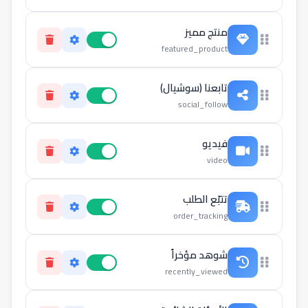
منتج مميز
featured_product
تابعنا (سوشيال)
social_follow
فيديو
video
تتبّع الطلب
order_tracking
شوهد مؤخراً
recently_viewed