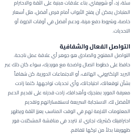
سلة، زد، أو شوبيفاي. بناء علاقات مبنية على الثقة والاحترام
المتبادل يمكن أن يفتح الأبواب أمام فرص أفضل، مثل أسعار
خاصة، وشروط دفع مرنة، ودعم أفضل في أوقات الذروة أو
التحديات.
التواصل الفعال والشفافية
التواصل المفتوح والصادق هو جوهر أي علاقة عمل ناجحة.
حافظ على خطوط اتصال واضحة مع مورديك، سواء كان ذلك عبر
البريد الإلكتروني، الهاتف، أو الاجتماعات الدورية. كن شفافاً
بشأن توقعاتك، احتياجاتك، وأي تحديات تواجهها. كلما زادت
معرفة المورد بمتجرك وأهدافك، زادت قدرته على تقديم الدعم
الأفضل لك. الاستجابة السريعة لاستفساراتهم وتقديم
المعلومات اللازمة لهم في الوقت المناسب يعزز الثقة ويظهر
احترافيتك كشريك تجاري. لا تتردد في مناقشة المشكلات فور
ظهورها بدلاً من تركها تتفاقم.