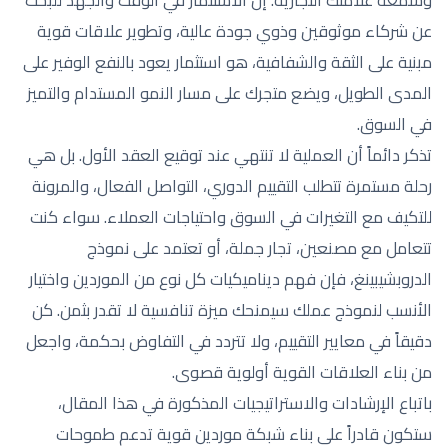
عن شركاء موثوقين وذوي جودة عالية، وتطوير علاقات قوية
مبنية على الثقة والشفافية، هو استثمار يعود بالنفع الوفير على
المدى الطويل، ويضع متجرك على مسار النمو المستدام والتميز
في السوق.
تذكر دائماً أن العملية لا تنتهي عند توقيع العقد الأول. بل هي
رحلة مستمرة تتطلب التقييم الدوري، التواصل الفعال، والمرونة
للتكيف مع التغيرات في السوق واحتياجات العملاء. سواء كنت
تتعامل مع مصنعين، تجار جملة، أو تعتمد على نموذج
الدروبشيبينغ، فإن فهم ديناميكيات كل نوع من الموردين واختيار
الأنسب لنموذج عملك سيمنحك ميزة تنافسية لا تقدر بثمن. كن
دقيقاً في معايير التقييم، ولا تتردد في التفاوض بحكمة، واجعل
من بناء العلاقات القوية أولوية قصوى.
باتباع الإرشادات والاستراتيجيات المذكورة في هذا المقال،
ستكون قادراً على بناء شبكة موردين قوية تدعم طموحات