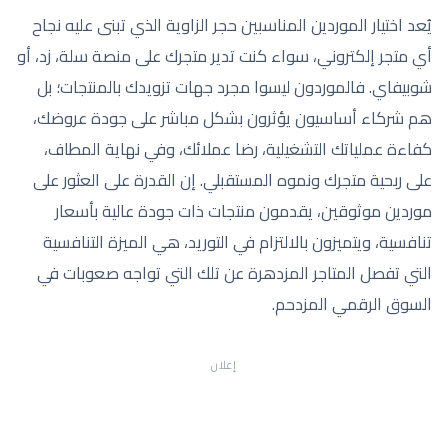
يُعد اختيار الموردين المناسبين حجر الزاوية الذي تبنى عليه نجاح
أي متجر إلكتروني، سواء كنت تدير متجرك على منصة سلة، زد، أو
شوبيفاي. فالموردون ليسوا مجرد جهات تزويدك بالمنتجات؛ بل
هم شركاء أساسيون يؤثرون بشكل مباشر على جودة عروضك،
كفاءة عملياتك التشغيلية، رضا عملائك، وفي نهاية المطاف،
على ربحية متجرك ونموه المستقبلي. إن القدرة على العثور على
موردين موثوقين، يقدمون منتجات ذات جودة عالية بأسعار
تنافسية، ويتميزون بالالتزام في التوريد، هي الميزة التنافسية
التي تفصل المتاجر المزدهرة عن تلك التي تواجه صعوبات في
السوق الرقمي المزدحم.
إعلان