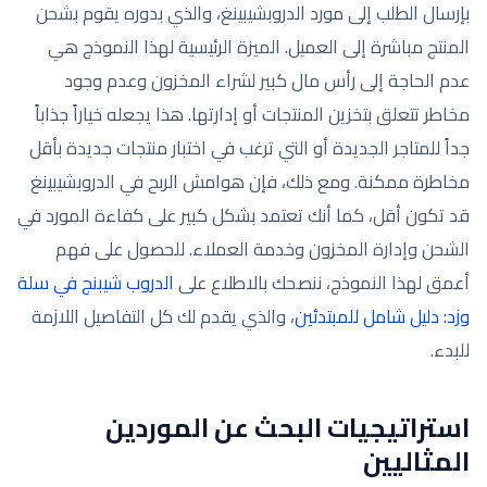
بإرسال الطلب إلى مورد الدروبشيبينغ، والذي بدوره يقوم بشحن
المنتج مباشرة إلى العميل. الميزة الرئيسية لهذا النموذج هي
عدم الحاجة إلى رأس مال كبير لشراء المخزون وعدم وجود
مخاطر تتعلق بتخزين المنتجات أو إدارتها. هذا يجعله خياراً جذاباً
جداً للمتاجر الجديدة أو التي ترغب في اختبار منتجات جديدة بأقل
مخاطرة ممكنة. ومع ذلك، فإن هوامش الربح في الدروبشيبينغ
قد تكون أقل، كما أنك تعتمد بشكل كبير على كفاءة المورد في
الشحن وإدارة المخزون وخدمة العملاء. للحصول على فهم
أعمق لهذا النموذج، ننصحك بالاطلاع على
الدروب شيبنج في سلة
وزد: دليل شامل للمبتدئين
، والذي يقدم لك كل التفاصيل اللازمة
للبدء.
استراتيجيات البحث عن الموردين
المثاليين