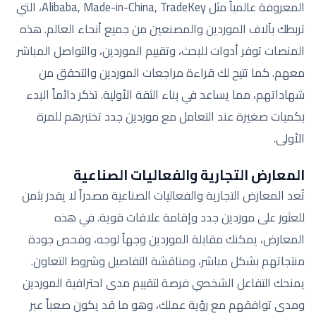
المعروفة عالمياً مثل Alibaba, Made-in-China, TradeKey، التي
تربطك بآلاف الموردين والمصنعين من جميع أنحاء العالم. هذه
المنصات توفر أدوات للبحث، وتقييم الموردين، والتواصل المباشر
معهم. كما تتيح لك قراءة مراجعات الموردين والتحقق من
شهاداتهم، مما يساعد في بناء الثقة الأولية. تذكر دائماً البدء
بكميات صغيرة عند التعامل مع موردين جدد تختبرهم للمرة
الأولى.
المعارض التجارية والفعاليات الصناعية
تُعد المعارض التجارية والفعاليات الصناعية مصدراً لا يقدر بثمن
للعثور على موردين جدد وإقامة علاقات قوية. في هذه
المعارض، يمكنك مقابلة الموردين وجهاً لوجه، وفحص جودة
منتجاتهم بشكل مباشر، ومناقشة التفاصيل وشروط التعاون.
يمنحك التفاعل الشخصي فرصة لتقييم مدى احترافية الموردين
ومدى توافقهم مع رؤية عملك، وهو ما قد يكون صعباً عبر