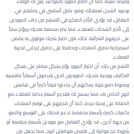
وفرصاً ثمينة. كما أن التزام المورد بالمواعيد يتيح لك الوفاء
بوعود الشحن لعملائك، وهو عامل أساسي في رضاهم. في
المقابل، قد يؤدي التأخر المتكرر في التسليم من جانب الموردين
إلى تأخير الشحنات للعملاء، مما يضر بسمعة متجرك ويؤثر سلباً
على تجربتهم الشرائية. لذلك، فإن اختيار شريك موثوق به يضمن
استمرارية تدفق المنتجات ويحافظ على تدفق إيجابي لتجربة
العملاء.
الأهم من ذلك، أن اختيار المورد يؤثر بشكل مباشر على هيكل
التكاليف وربحية متجرك. الموردون الذين يقدمون أسعاراً تنافسية
وشروط دفع مرنة يمكنهم أن يحدثوا فرقاً كبيراً في هامش
الربح الخاص بك، مما يسمح لك بتقديم أسعار جذابة للعملاء مع
الحفاظ على ربحية جيدة. كما أن قدرتهم على توفير المنتجات
بكميات كبيرة بأسعار مخفضة تدعم قدرتك على التوسع والنمو.
من جهة أخرى، قد يؤدي التعامل مع موردين بأسعار مرتفعة أو
شروط غير مواتية إلى تقليص هوامش الربح، مما يجعل من