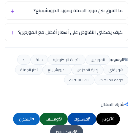
ما الفرق بين مورد الجملة ومورد الدروبشيبينغ؟
كيف يمكنني التفاوض على أسعار أفضل مع الموردين؟
الوسوم:
الموردين
التجارة الإلكترونية
سلة
زد
شوبيفاي
إدارة المخزون
الدروبشيبينغ
تجار الجملة
جودة المنتجات
بناء العلاقات
شارك المقال
تويتر
فيسبوك
واتساب
لينكدإن
نسخ الرابط