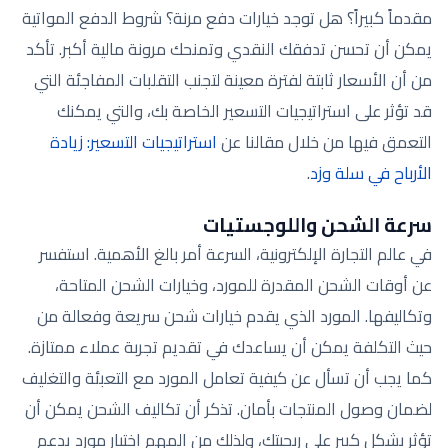
مقدماً كبيراً؟ هل توجد خيارات دفع مرنة؟ شروط الدفع المواتية
يمكن أن تحسن تدفقك النقدي وتمنحك مرونة مالية أكبر. تأكد
من أن الأسعار ثابتة لفترة معينة لتجنب التقلبات المفاجئة التي
قد تؤثر على استراتيجيات التسعير الخاصة بك، والتي يمكنك
التعمق فيها من خلال مقالنا عن
استراتيجيات التسعير: زيادة
الأرباح في سلة وزد
.
سرعة الشحن واللوجستيات
في عالم التجارة الإلكترونية، السرعة أمر بالغ الأهمية. استفسر
عن أوقات الشحن المقدرة للمورد، وخيارات الشحن المتاحة،
وتكاليفها. المورد الذي يقدم خيارات شحن سريعة وفعالة من
حيث التكلفة يمكن أن يساعدك في تقديم تجربة عملاء ممتازة.
كما يجب أن تسأل عن كيفية تعامل المورد مع التعبئة والتغليف
لضمان وصول المنتجات بأمان. تذكر أن تكاليف الشحن يمكن أن
تؤثر بشكل كبير على ربحيتك، ولذلك من المهم اختيار مورد يدعم