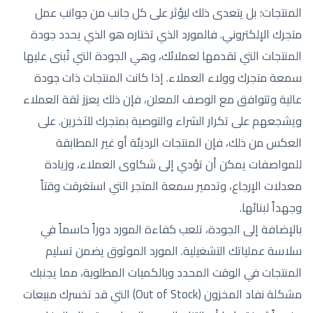
المنتجات؛ بل يتعدى ذلك ليؤثر على كل جانب من جوانب عمل
متجرك الإلكتروني. فالمورد الذي تختاره هو الذي يحدد جودة
المنتجات التي تقدمها لعملائك، وهي الجودة التي تُبنى عليها
سمعة متجرك وولاء العملاء. إذا كانت المنتجات ذات جودة
عالية وتتوافق مع الوصف المعلن، فإن ذلك يعزز ثقة العملاء
ويشجعهم على تكرار الشراء والتوصية بمتجرك للآخرين. على
العكس من ذلك، فإن المنتجات الرديئة أو غير المطابقة
للمواصفات يمكن أن تؤدي إلى شكاوى العملاء، وزيادة
معدلات الإرجاع، وتدمير سمعة المتجر التي استغرقت وقتاً
وجهداً لبنائها.
بالإضافة إلى الجودة، تلعب كفاءة المورد دوراً حاسماً في
سلاسة عملياتك التشغيلية. المورد الموثوق يضمن تسليم
المنتجات في الوقت المحدد وبالكميات المطلوبة، مما يجنبك
مشكلة نفاد المخزون (Out of Stock) التي قد تخسرك مبيعات