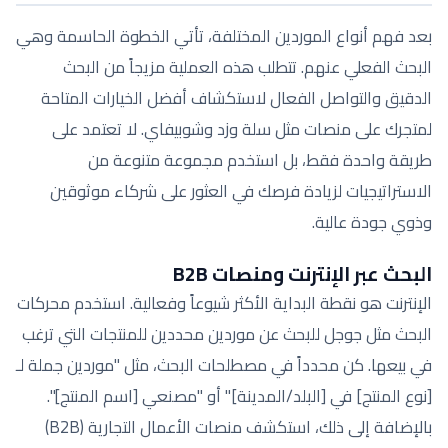
بعد فهم أنواع الموردين المختلفة، تأتي الخطوة الحاسمة وهي
البحث الفعلي عنهم. تتطلب هذه العملية مزيجاً من البحث
الدقيق والتواصل الفعال لاستكشاف أفضل الخيارات المتاحة
لمتجرك على منصات مثل سلة وزد وشوبيفاي. لا تعتمد على
طريقة واحدة فقط، بل استخدم مجموعة متنوعة من
الاستراتيجيات لزيادة فرصك في العثور على شركاء موثوقين
وذوي جودة عالية.
البحث عبر الإنترنت ومنصات B2B
الإنترنت هو نقطة البداية الأكثر شيوعاً وفعالية. استخدم محركات
البحث مثل جوجل للبحث عن موردين محددين للمنتجات التي ترغب
في بيعها. كن محدداً في مصطلحات البحث، مثل "موردين جملة لـ
[نوع المنتج] في [البلد/المدينة]" أو "مصنعي [اسم المنتج]".
بالإضافة إلى ذلك، استكشف منصات الأعمال التجارية (B2B)