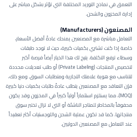
التعمق في نماذج التوريد المختلفة التي تؤثر بشكل مباشر على
إدارة المخزون والشحن.
المصنعون (Manufacturers)
التعامل مباشرة مع المصنعين يمنحك عادةً أفضل الأسعار،
خاصة إذا كنت تشتري بكميات كبيرة، حيث لا توجد طبقات
وسطاء ترفع التكلفة. يتيح لك هذا الخيار أيضاً فرصة أكبر
لتخصيص المنتجات (Private Labeling) أو طلب تعديلات محددة
لتتناسب مع هوية علامتك التجارية ومتطلبات السوق. ومع ذلك،
فإن التعاقد مع المصنعين يتطلب عادةً طلبات بكميات دنيا كبيرة
(MOQ)، مما يستلزم استثماراً أولياً كبيراً في المخزون وقد يكون
محفوفاً بالمخاطر للمتاجر الناشئة أو التي لا تزال تختبر سوق
منتجاتها. كما قد تكون عملية الشحن واللوجستيات أكثر تعقيداً
عند التعامل مع المصنعين الدوليين.