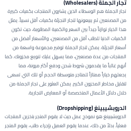
تجار الجملة (Wholesalers)
تجار الجملة هم الوسطاء الذين يشترون المنتجات بكميات كبيرة
من المصنعين ثم يبيعونها لتجار التجزئة بكميات أقل نسبياً. يمثل
هذا الخيار توازناً جيداً بين السعر والكمية المطلوبة، حيث تكون
الكميات الدنيا للطلب أقل من المصنعين، والأسعار أفضل من
أسعار التجزئة. يمكن لتجار الجملة توفير مجموعة واسعة من
المنتجات من عدة مصنعين، مما يسهل عليك تنويع مخزونك. كما
أنهم غالباً ما يقدمون شروط شحن ودفع أكثر مرونة، مما
يجعلهم خياراً ممتازاً للمتاجر متوسطة الحجم أو تلك التي تسعى
لتقليل مخاطر المخزون الكبير. يمكن العثور على تجار الجملة من
خلال دلائل الأعمال المتخصصة أو المعارض التجارية.
الدروبشيبينغ (Dropshipping)
الدروبشيبينغ هو نموذج عمل حيث لا يقوم المتجر بتخزين المنتجات
فعلياً. بدلاً من ذلك، عندما يقوم العميل بإجراء طلب، يقوم المتجر