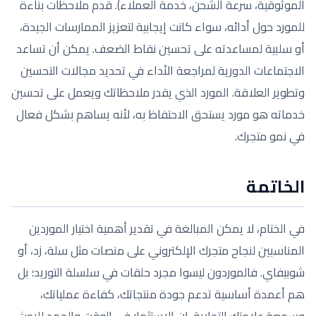
الموثوقية، سرعة الشحن، خدمة العملاء). قدم ملاحظات بناءة
للمورد حول أدائه، سواء كانت إيجابية لتعزيز الممارسات الجيدة،
أو سلبية لمساعدته على تحسين نقاط الضعف. يمكن أن تساعد
الاجتماعات الدورية لمراجعة الأداء في تحديد مجالات التحسين
وتطوير العلاقة. المورد الذي يقدر ملاحظاتك ويعمل على تحسين
خدماته هو مورد يستحق الاحتفاظ به، لأنه يساهم بشكل فعال
في نمو متجرك.
الخاتمة
في الختام، لا يمكن المبالغة في تقدير أهمية اختيار الموردين
المناسبين لنجاح متجرك الإلكتروني على منصات مثل سلة، زد، أو
شوبيفاي. فالموردون ليسوا مجرد حلقات في سلسلة التوريد؛ بل
هم أعمدة أساسية تدعم جودة منتجاتك، كفاءة عملياتك،
وسمعة علامتك التجارية. إن الاستثمار في الوقت والجهد للبحث