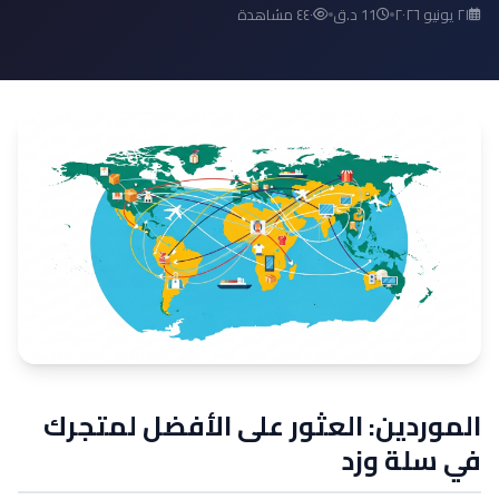
٢١ يونيو ٢٠٢٦
11 د.ق
٤٤٠ مشاهدة
الموردين: العثور على الأفضل لمتجرك
في سلة وزد