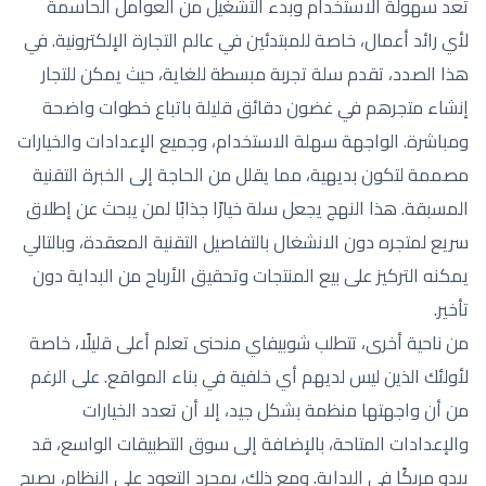
تُعد سهولة الاستخدام وبدء التشغيل من العوامل الحاسمة
لأي رائد أعمال، خاصة للمبتدئين في عالم التجارة الإلكترونية. في
هذا الصدد، تقدم سلة تجربة مبسطة للغاية، حيث يمكن للتجار
إنشاء متجرهم في غضون دقائق قليلة باتباع خطوات واضحة
ومباشرة. الواجهة سهلة الاستخدام، وجميع الإعدادات والخيارات
مصممة لتكون بديهية، مما يقلل من الحاجة إلى الخبرة التقنية
المسبقة. هذا النهج يجعل سلة خيارًا جذابًا لمن يبحث عن إطلاق
سريع لمتجره دون الانشغال بالتفاصيل التقنية المعقدة، وبالتالي
يمكنه التركيز على بيع المنتجات وتحقيق الأرباح من البداية دون
تأخير.
من ناحية أخرى، تتطلب شوبيفاي منحنى تعلم أعلى قليلًا، خاصة
لأولئك الذين ليس لديهم أي خلفية في بناء المواقع. على الرغم
من أن واجهتها منظمة بشكل جيد، إلا أن تعدد الخيارات
والإعدادات المتاحة، بالإضافة إلى سوق التطبيقات الواسع، قد
يبدو مربكًا في البداية. ومع ذلك، بمجرد التعود على النظام، يصبح