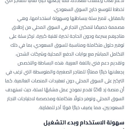
تدعم لغات وعملات متعددة، مما يجعلها خيارًا مثاليًا للمتاجر التي
تخطط للتوسع خارج السوق السعودي.
بالمقابل، تتميز سلة ببساطتها وسهولة استخدامها، وهي
مصممة خصيصًا لتمكين التجار في السوق المحلي من إطلاق
متاجرهم بسرعة ودون الحاجة لخبرة تقنية كبيرة. تركز سلة على
توفير حلول متكاملة ومناسبة للسوق السعودي، بما في ذلك
التكامل المباشر مع بوابات الدفع المحلية وشركات الشحن،
وتقديم دعم فني باللغة العربية. هذه البساطة والتخصص
يجعلانها خيارًا ممتازًا للمتاجر الصغيرة والمتوسطة التي ترغب في
التركيز على السوق المحلي دون تعقيدات المنصات العالمية. كما
أن منصة زد (Zid) تقدم نموذج عمل مشابهًا لسلة، حيث تستهدف
السوق المحلي وتوفر حلولًا متكاملة ومخصصة لاحتياجات التجار
السعوديين، مما يضيف خيارًا قويًا آخر للمقارنة.
سهولة الاستخدام وبدء التشغيل