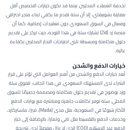
لخدمة العملاء المحليين. بينما قد تكون خيارات التخصيص أقل
مقارنة بشوبيفاي، إلا أن سلة تقدم ما يكفي لبناء متجر احترافي
وفعال في السوق السعودي دون تعقيدات إضافية. كما أن
منصة زد (Zid) تشارك سلة في هذا التوجه، حيث تركز على تقديم
حلول متكاملة ومبسطة تلبي احتياجات التجار المحليين بكفاءة
عالية.
خيارات الدفع والشحن
تُعد خيارات الدفع والشحن من أهم العوامل التي تؤثر على قرار
الشراء لدى المستهلك السعودي. في هذا الجانب، تتفوق سلة
وزد بوضوح في تقديم حلول متكاملة ومصممة خصيصًا للسوق
المحلي. سلة توفر تكاملات جاهزة ومباشرة مع بوابات الدفع
الأكثر شيوعًا في السعودية، مثل مدى (Mada)، فيزا، ماستركارد،
وخدمات الدفع بالتقسيط مثل تابي وتمارا، بالإضافة إلى خيار
الدفع عند الاستلام (COD) الذي لا يزال مفضلاً لدى شريحة