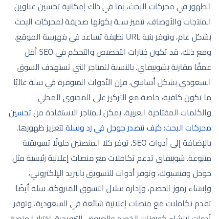
الظهور في محركات البحث، بما في ذلك إمكانية تحسين عناوين
المنتجات والأوصاف. تتميز سلة بكونها صديقة لمحركات البحث
بشكل عام، وتوفر بنية URL نظيفة تساعد في فهرسة الموقع.
ومع ذلك، قد تكون خيارات التخصيص والتحكم في SEO أقل
عمقًا مقارنة بشوبيفاي. بالنسبة للمتاجر التي تستهدف السوق
السعودي بشكل أساسي، فإن الأدوات المتوفرة في سلة غالبًا
ما تكون كافية، خاصة مع التركيز على المحتوى المحلي
والكلمات المفتاحية العربية. يمكن للمتاجر الاستفادة من
تحسين
محركات البحث: كيف تتصدر جوجل في زد وسلة
لتعزيز ظهورها.
بالإضافة إلى أدوات SEO، توفر كلا المنصتين حلولًا تسويقية
متنوعة. شوبيفاي تدعم تكاملات مع منصات إعلانية رئيسية مثل
جوجل وفيسبوك، وتوفر أدوات للتسويق بالبريد الإلكتروني،
وإنشاء رموز الخصم، وإدارة سلال التسوق المتروكة. سلة أيضًا
تقدم تكاملات مع منصات إعلانية شائعة في السعودية، وتوفر
أدوات لإنشاء كوبونات الخصم والعروض الترويجية. اختيار المنصة