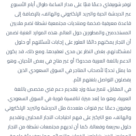
توفر شوبيفاي دعمًا فنيًا على مدار الساعة طوال أيام الأسبوع
عبر الدردشة الحية والبريد الإلكتروني والهاتف، بالإضافة إلى
قاعدة معرفية ضخمة ومنتديات مجتمعية نشطة تضم ملايين
المستخدمين والمطورين حول العالم. هذه الموارد الغنية تضمن
أن التجار يمكنهم دائمًا العثور على إجابات لأسئلتهم أو حلول
لمشكلاتهم، بغض النظر عن مدى تعقيدها. ومع ذلك، قد يكون
الدعم باللغة العربية محدودًا أو غير متاح في بعض الأحيان، وهو
ما يمثل تحديًا لأصحاب المتاجر في السوق السعودي الذين
يفضلون التواصل بلغتهم الأم.
في المقابل، تتميز سلة وزد بتقديم دعم فني مخصص باللغة
العربية، وهو ما يُعد ميزة تنافسية قوية في السوق السعودي.
يوفرون دعمًا عبر قنوات متعددة مثل الدردشة والبريد الإلكتروني
والهاتف، مع التركيز على فهم احتياجات التجار المحليين وتقديم
حلول سريعة وفعالة. كما أن لديهم مجتمعات نشطة من التجار
المحليين الذين يتبادلون الخبرات والنصائح، مما يوفر بيئة داعمة