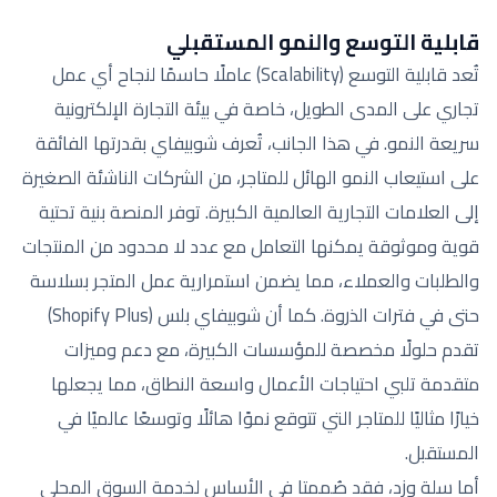
قابلية التوسع والنمو المستقبلي
تُعد قابلية التوسع (Scalability) عاملًا حاسمًا لنجاح أي عمل
تجاري على المدى الطويل، خاصة في بيئة التجارة الإلكترونية
سريعة النمو. في هذا الجانب، تُعرف شوبيفاي بقدرتها الفائقة
على استيعاب النمو الهائل للمتاجر، من الشركات الناشئة الصغيرة
إلى العلامات التجارية العالمية الكبيرة. توفر المنصة بنية تحتية
قوية وموثوقة يمكنها التعامل مع عدد لا محدود من المنتجات
والطلبات والعملاء، مما يضمن استمرارية عمل المتجر بسلاسة
حتى في فترات الذروة. كما أن شوبيفاي بلس (Shopify Plus)
تقدم حلولًا مخصصة للمؤسسات الكبيرة، مع دعم وميزات
متقدمة تلبي احتياجات الأعمال واسعة النطاق، مما يجعلها
خيارًا مثاليًا للمتاجر التي تتوقع نموًا هائلًا وتوسعًا عالميًا في
المستقبل.
أما سلة وزد، فقد صُممتا في الأساس لخدمة السوق المحلي