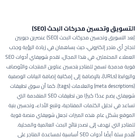
التسويق وتحسين محركات البحث (SEO)
يُعد التسويق وتحسين محركات البحث (SEO) عنصرين حيويين
لنجاح أي متجر إلكتروني، حيث يساهمان في زيادة الرؤية وجذب
العملاء المحتملين. في هذا المجال، تقدم شوبيفاي أدوات SEO
قوية مدمجة تسمح للمتاجر بتحسين عناوين المنتجات والأوصاف
والروابط (URLs)، بالإضافة إلى إمكانية إضافة البيانات الوصفية
(meta descriptions) والعلامات (tags). كما أن سوق تطبيقات
شوبيفاي يضم عددًا كبيرًا من تطبيقات SEO المتقدمة التي
تساعد في تحليل الكلمات المفتاحية، وتتبع الأداء، وتحسين بنية
الموقع بشكل عام. هذه الميزات تجعل شوبيفاي منصة قوية
للمتاجر التي تهدف إلى تصدر نتائج البحث العالمية والمحلية.
تُقدم سلة أيضًا أدوات SEO أساسية لمساعدة المتاجر على