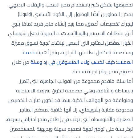
تخصيصها بشكل كبير باستخدام محرر السحب والإفلات البديهي.
يمكن للمطورين أيضًا الوصول إلى الكود الأساسي (Liquid)
لإجراء تخصيصات أعمق، مما يتيح إنشاء متجر فريد تمامًا يلبي
أدق متطلبات التصميم والوظائف. هذه المرونة تجعل شوبيفاي
الخيار المفضل للمتاجر التي تسعى لإنشاء تجربة تسوق مميزة
ومخصصة بالكامل لعلامتها التجارية، وتبرز أهمية
خدمة
العملاء: كيف تكسب ولاء المتسوقين في زد وسلة
من خلال
تصميم متجر يوفر تجربة سلسة.
أما سلة، فتقدم مجموعة من القوالب الجاهزة التي تتميز
بالبساطة والأناقة، وهي مصممة لتكون سريعة الاستجابة
ومتوافقة مع الهواتف الذكية. بينما قد تكون خيارات التخصيص
محدودة مقارنة بشوبيفاي، إلا أنها كافية لمعظم المتاجر
الصغيرة والمتوسطة التي ترغب في إطلاق متجر احترافي بسرعة.
تركز سلة على توفير تجربة تصميم سهلة وبديهية للمستخدمين