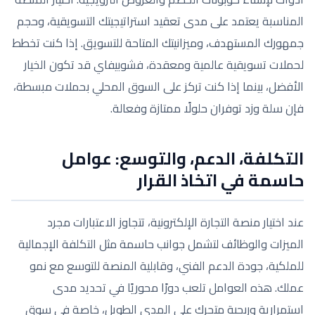
المناسبة يعتمد على مدى تعقيد استراتيجيتك التسويقية، وحجم
جمهورك المستهدف، وميزانيتك المتاحة للتسويق. إذا كنت تخطط
لحملات تسويقية عالمية ومعقدة، فشوبيفاي قد تكون الخيار
الأفضل، بينما إذا كنت تركز على السوق المحلي بحملات مبسطة،
فإن سلة وزد توفران حلولًا ممتازة وفعالة.
التكلفة، الدعم، والتوسع: عوامل
حاسمة في اتخاذ القرار
عند اختيار منصة التجارة الإلكترونية، تتجاوز الاعتبارات مجرد
الميزات والوظائف لتشمل جوانب حاسمة مثل التكلفة الإجمالية
للملكية، جودة الدعم الفني، وقابلية المنصة للتوسع مع نمو
عملك. هذه العوامل تلعب دورًا محوريًا في تحديد مدى
استمرارية وربحية متجرك على المدى الطويل، خاصة في سوق