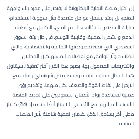
إن اختيار منصة التجارة الإلكترونية لا يقتصر على مجرد بناء واجهة
للمتجر، بل يمتد ليشمل عوامل متعددة مثل سهولة الاستخدام،
خيارات التخصيص، التكاليف، الدعم الفني، التكامل مع أنظمة
الدفع والشحن المحلية، وقابلية التوسع. في ظل بيئة السوق
السعودي التي تتميز بخصوصيتها الثقافية والاقتصادية، والتي
تتطلب حلولًا تتوافق مع تفضيلات المستهلكين المحليين
والتشريعات المعمول بها، يصبح هذا القرار أكثر تعقيدًا. سيتناول
هذا المقال مقارنة شاملة ومفصلة بين شوبيفاي وسلة، مع
التركيز على نقاط القوة والضعف لكل منهما، وتقديم رؤى
عملية لمساعدة رواد الأعمال السعوديين على تحديد المنصة
الأنسب لأعمالهم، مع الأخذ في الاعتبار أيضًا منصة زد (Zid) كخيار
محلي آخر يستحق الذكر، لضمان تغطية شاملة لأبرز المنصات
المتاحة.