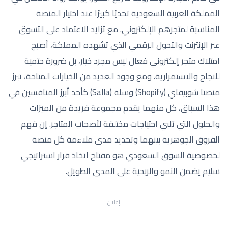
المملكة العربية السعودية تحديًا كبيرًا عند اختيار المنصة
المناسبة لمتجرهم الإلكتروني. مع تزايد الاعتماد على التسوق
عبر الإنترنت والتحول الرقمي الذي تشهده المملكة، أصبح
امتلاك متجر إلكتروني فعال ليس مجرد خيار، بل ضرورة حتمية
للنجاح والاستمرارية. ومع وجود العديد من الخيارات المتاحة، تبرز
منصتا شوبيفاي (Shopify) وسلة (Salla) كأحد أبرز المنافسين في
هذا السباق، كل منهما يقدم مجموعة فريدة من الميزات
والحلول التي تلبي احتياجات مختلفة لأصحاب المتاجر. إن فهم
الفروق الجوهرية بينهما وتحديد مدى ملاءمة كل منصة
لخصوصية السوق السعودي هو مفتاح اتخاذ قرار استراتيجي
سليم يضمن النمو والربحية على المدى الطويل.
إعلان