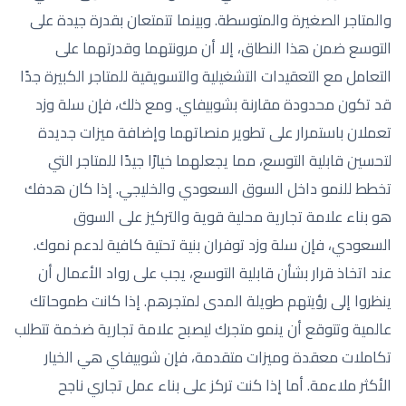
والمتاجر الصغيرة والمتوسطة. وبينما تتمتعان بقدرة جيدة على
التوسع ضمن هذا النطاق، إلا أن مرونتهما وقدرتهما على
التعامل مع التعقيدات التشغيلية والتسويقية للمتاجر الكبيرة جدًا
قد تكون محدودة مقارنة بشوبيفاي. ومع ذلك، فإن سلة وزد
تعملان باستمرار على تطوير منصاتهما وإضافة ميزات جديدة
لتحسين قابلية التوسع، مما يجعلهما خيارًا جيدًا للمتاجر التي
تخطط للنمو داخل السوق السعودي والخليجي. إذا كان هدفك
هو بناء علامة تجارية محلية قوية والتركيز على السوق
السعودي، فإن سلة وزد توفران بنية تحتية كافية لدعم نموك.
عند اتخاذ قرار بشأن قابلية التوسع، يجب على رواد الأعمال أن
ينظروا إلى رؤيتهم طويلة المدى لمتجرهم. إذا كانت طموحاتك
عالمية وتتوقع أن ينمو متجرك ليصبح علامة تجارية ضخمة تتطلب
تكاملات معقدة وميزات متقدمة، فإن شوبيفاي هي الخيار
الأكثر ملاءمة. أما إذا كنت تركز على بناء عمل تجاري ناجح