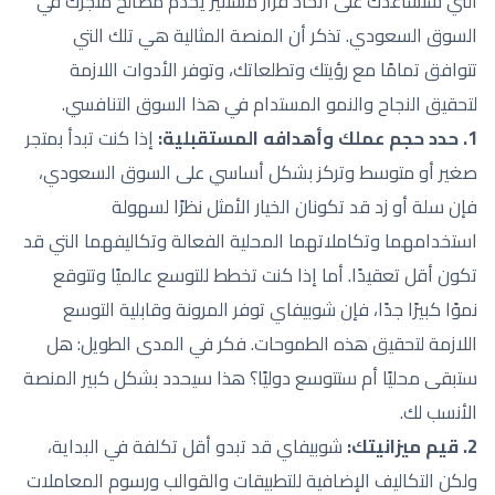
التي ستساعدك على اتخاذ قرار مستنير يخدم مصالح متجرك في
السوق السعودي. تذكر أن المنصة المثالية هي تلك التي
تتوافق تمامًا مع رؤيتك وتطلعاتك، وتوفر الأدوات اللازمة
لتحقيق النجاح والنمو المستدام في هذا السوق التنافسي.
1. حدد حجم عملك وأهدافه المستقبلية:
إذا كنت تبدأ بمتجر
صغير أو متوسط وتركز بشكل أساسي على السوق السعودي،
فإن سلة أو زد قد تكونان الخيار الأمثل نظرًا لسهولة
استخدامهما وتكاملاتهما المحلية الفعالة وتكاليفهما التي قد
تكون أقل تعقيدًا. أما إذا كنت تخطط للتوسع عالميًا وتتوقع
نموًا كبيرًا جدًا، فإن شوبيفاي توفر المرونة وقابلية التوسع
اللازمة لتحقيق هذه الطموحات. فكر في المدى الطويل: هل
ستبقى محليًا أم ستتوسع دوليًا؟ هذا سيحدد بشكل كبير المنصة
الأنسب لك.
2. قيم ميزانيتك:
شوبيفاي قد تبدو أقل تكلفة في البداية،
ولكن التكاليف الإضافية للتطبيقات والقوالب ورسوم المعاملات