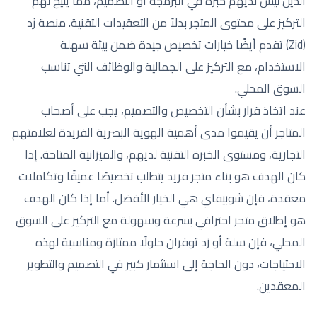
الذين ليس لديهم خبرة في البرمجة أو التصميم، مما يتيح لهم
التركيز على محتوى المتجر بدلاً من التعقيدات التقنية. منصة زد
(Zid) تقدم أيضًا خيارات تخصيص جيدة ضمن بيئة سهلة
الاستخدام، مع التركيز على الجمالية والوظائف التي تناسب
السوق المحلي.
عند اتخاذ قرار بشأن التخصيص والتصميم، يجب على أصحاب
المتاجر أن يقيموا مدى أهمية الهوية البصرية الفريدة لعلامتهم
التجارية، ومستوى الخبرة التقنية لديهم، والميزانية المتاحة. إذا
كان الهدف هو بناء متجر فريد يتطلب تخصيصًا عميقًا وتكاملات
معقدة، فإن شوبيفاي هي الخيار الأفضل. أما إذا كان الهدف
هو إطلاق متجر احترافي بسرعة وسهولة مع التركيز على السوق
المحلي، فإن سلة أو زد توفران حلولًا ممتازة ومناسبة لهذه
الاحتياجات، دون الحاجة إلى استثمار كبير في التصميم والتطوير
المعقدين.