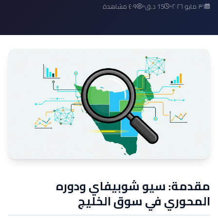
٣١ مايو ٢٠٢٦
15 د.ق
٤٠٩ مشاهدة
مقدمة: سيو شوبيفاي ودوره
المحوري في سوق الخليج