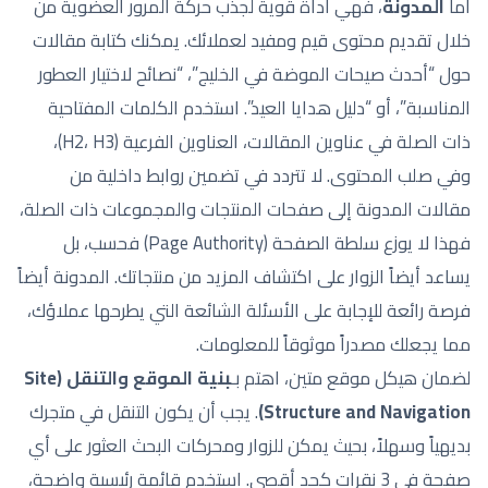
أما
المدونة
، فهي أداة قوية لجذب حركة المرور العضوية من
خلال تقديم محتوى قيم ومفيد لعملائك. يمكنك كتابة مقالات
حول “أحدث صيحات الموضة في الخليج”، “نصائح لاختيار العطور
المناسبة”، أو “دليل هدايا العيد”. استخدم الكلمات المفتاحية
ذات الصلة في عناوين المقالات، العناوين الفرعية (H2، H3)،
وفي صلب المحتوى. لا تتردد في تضمين روابط داخلية من
مقالات المدونة إلى صفحات المنتجات والمجموعات ذات الصلة،
فهذا لا يوزع سلطة الصفحة (Page Authority) فحسب، بل
يساعد أيضاً الزوار على اكتشاف المزيد من منتجاتك. المدونة أيضاً
فرصة رائعة للإجابة على الأسئلة الشائعة التي يطرحها عملاؤك،
مما يجعلك مصدراً موثوقاً للمعلومات.
لضمان هيكل موقع متين، اهتم بـ
بنية الموقع والتنقل (Site
Structure and Navigation)
. يجب أن يكون التنقل في متجرك
بديهياً وسهلاً، بحيث يمكن للزوار ومحركات البحث العثور على أي
صفحة في 3 نقرات كحد أقصى. استخدم قائمة رئيسية واضحة،