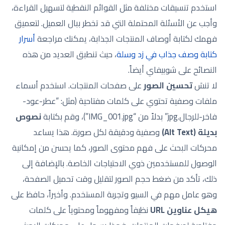
استخدم تنسيقات مختلفة مثل القوائم النقطية لتسهيل القراءة،
وأجب عن الأسئلة المحتملة التي قد تخطر ببال العميل. لتعميق
فهمك لكتابة أوصاف المنتجات الجذابة، يمكنك مراجعة
أسرار
كتابة وصف جذاب في زد وسلة
، حيث تنطبق العديد من هذه
النصائح على شوبيفاي أيضاً.
لا تنسَ
تحسين الصور
على صفحات المنتجات. استخدم أسماء
ملفات وصفية تحتوي على كلمات مفتاحية (مثل: “عطر-عود-
فاخر-للرجال.jpg” بدلاً من “IMG_001.jpg”)، وقم بكتابة
نصوص
بديلة (Alt Text)
وصفية ودقيقة لكل صورة. هذا يساعد
محركات البحث على فهم محتوى الصور، كما يحسن من إمكانية
الوصول للمستخدمين ذوي الاحتياجات الخاصة. بالإضافة إلى
ذلك، تأكد من ضغط حجم الصور لتقليل وقت تحميل الصفحة،
وهو عامل مهم في السيو وتجربة المستخدم. وأخيراً، حافظ على
هيكل عناوين URL
نظيفاً ومفهوماً ومحتوياً على كلمات