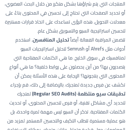
المنتجات التي يتم شراؤها بشكل متكرر من خلال البحث العضوي،
أو تحديد الصفحات التي تحتاج إلى تحسين في المحتوى بناءً على
معدلات التحويل. هذه الرؤى تساعدك على اتخاذ قرارات مستنيرة
لتحسين استراتيجية السيو والتسويق بشكل عام.
تتضمن المراقبة الفعالة أيضاً
تحليل المنافسين
. استخدم
أدوات مثل Ahrefs أو Semrush لتحليل استراتيجيات السيو
لمنافسيك في سوق الخليج. ما هي الكلمات المفتاحية التي
يتصدرون بها؟ من أين يحصلون على روابط خلفية؟ ما هي أنواع
المحتوى التي ينتجونها؟ الإجابة على هذه الأسئلة يمكن أن
تكشف عن فرص جديدة لمتجرك. بالإضافة إلى ذلك، قم بإجراء
تدقيقات سيو منتظمة (Regular SEO Audits)
لمتجرك
لتحديد أي مشاكل تقنية، أو فرص لتحسين المحتوى، أو تحديث
الكلمات المفتاحية. تذكر أن السيو ليس مهمة لمرة واحدة، بل
هو عملية مستمرة تتطلب التكيف والتحسين المستمر. لمزيد من
المعلومات حول قراءة وتحليل بيانات متجرك، يمكنك الاستفادة