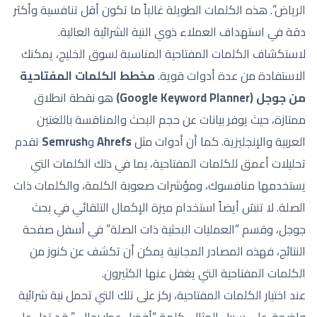
الرياض”. هذه الكلمات الطويلة غالباً ما تكون أقل تنافسية وأكثر
دقة في استهداف العملاء ذوي النية الشرائية العالية.
لاستكشاف الكلمات المفتاحية المناسبة لسوق الخليج، يمكنك
الاستفادة من عدة أدوات قوية.
مخطط الكلمات المفتاحية
من جوجل (Google Keyword Planner)
هو نقطة انطلاق
ممتازة، حيث يوفر بيانات عن حجم البحث والمنافسة باللغتين
العربية والإنجليزية. كما أن أدوات مثل
Ahrefs
و
Semrush
تقدم
تحليلات أعمق للكلمات المفتاحية، بما في ذلك الكلمات التي
يستخدمها منافسوك، ومؤشرات صعوبة الكلمة، والكلمات ذات
الصلة. لا تنسَ أيضاً استخدام ميزة الإكمال التلقائي في بحث
جوجل، وقسم “العمليات البحثية ذات الصلة” في أسفل صفحة
النتائج، فهذه المصادر المجانية يمكن أن تكشف عن كنوز من
الكلمات المفتاحية التي يغفل عنها الكثيرون.
عند اختيار الكلمات المفتاحية، ركز على تلك التي تحمل نية شرائية
واضحة. على سبيل المثال، كلمة “أفضل عطر رجالي” قد تدل على