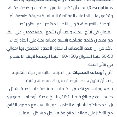
Descriptions)
. يجب أن تكون عناوين المنتجات واضحة، جذابة،
وتحتوي على الكلمات المفتاحية الأساسية بطريقة طبيعية. أما
الأوصاف التعريفية، فهي النص المختصر الذي يظهر تحت
العنوان في نتائج البحث، ويجب أن تشجع المستخدمين على النقر
مع تضمين كلمة مفتاحية رئيسية وعبارة تحث على اتخاذ إجراء.
تأكد من أن هذه الأوصاف لا تتجاوز الحدود الموصى بها (حوالي
50-60 حرفاً للعنوان و150-160 حرفاً للوصف) لتجنب الاقتطاع
في نتائج البحث.
تأتي
أوصاف المنتجات
في المرتبة التالية من حيث الأهمية.
يجب أن تكون هذه الأوصاف فريدة، مفصلة، وغنية
بالمعلومات، مع تضمين الكلمات المفتاحية ذات الصلة بشكل
طبيعي وغير مبالغ فيه. لا تكتفِ بنسخ ولصق أوصاف الموردين؛
بل أعد صياغتها بأسلوبك الخاص الذي يتناسب مع جمهور الخليج،
مع التركيز على فوائد المنتج وكيف يحل مشاكل العملاء.