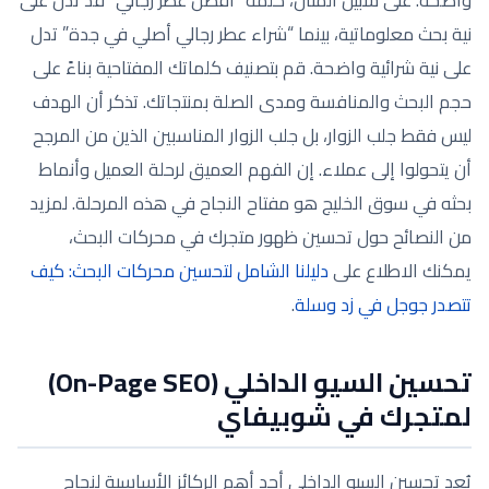
نية بحث معلوماتية، بينما “شراء عطر رجالي أصلي في جدة” تدل
على نية شرائية واضحة. قم بتصنيف كلماتك المفتاحية بناءً على
حجم البحث والمنافسة ومدى الصلة بمنتجاتك. تذكر أن الهدف
ليس فقط جلب الزوار، بل جلب الزوار المناسبين الذين من المرجح
أن يتحولوا إلى عملاء. إن الفهم العميق لرحلة العميل وأنماط
بحثه في سوق الخليج هو مفتاح النجاح في هذه المرحلة. لمزيد
من النصائح حول تحسين ظهور متجرك في محركات البحث،
يمكنك الاطلاع على
دليلنا الشامل لتحسين محركات البحث: كيف
تتصدر جوجل في زد وسلة
.
تحسين السيو الداخلي (On-Page SEO)
لمتجرك في شوبيفاي
يُعد تحسين السيو الداخلي أحد أهم الركائز الأساسية لنجاح