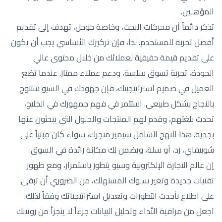
المؤهلين.
تذكر دائماً أن محركات البحث، وخاصة جوجل، تهدف إلى تقديم
أفضل تجربة للمستخدم. لذا، فإن تركيزك الأساسي يجب أن يكون
على تقديم قيمة حقيقية لعملائك من خلال محتوى عالي
الجودة، تجربة تسوق سلسة، ودعم عملاء ممتاز. عندما تضع
العميل في صميم استراتيجيتك، فإن جهودك في السيو ستتوج
بالنجاح بشكل طبيعي. استثمر في فهم جمهورك في الخليج،
تحدث بلغتهم، وقدم لهم المنتجات والحلول التي يبحثون عنها
بجدية. هذا النهج الشامل سيميز متجرك، سواء كان مبنياً على
شوبيفاي، زد، أو سلة، ويضمن لك مكانة رائدة في السوق.
إن عالم التجارة الإلكترونية وسيو يتطور باستمرار، ومع ظهور
تقنيات جديدة وتغير سلوك المستهلك، من الضروري أن تبقى
على اطلاع بأحدث التطورات وتعديل استراتيجياتك وفقاً لذلك.
اجعل من مراقبة الأداء وتحليل البيانات جزءاً لا يتجزأ من روتينك