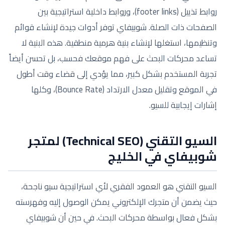
روابط تذييل (footer links)، وروابط داخلية استراتيجية بين
الصفحات ذات الصلة. شوبيفاي توفر أدوات جيدة لإنشاء قوائم
وتنظيمها، استغلها لإنشاء بنية هرمية منطقية. هذه البنية لا
تساعد محركات البحث على فهم موقعك فحسب، بل تحسن أيضاً
تجربة المستخدم بشكل كبير، مما يؤدي إلى قضاء وقت أطول
في الموقع وتقليل معدل الارتداد (Bounce Rate)، وكلها
إشارات إيجابية للسيو.
السيو التقني (Technical SEO) لمتجر
شوبيفاي في الخليج
السيو التقني هو العمود الفقري لأي استراتيجية سيو ناجحة،
حيث يضمن أن متجرك الإلكتروني يمكن الوصول إليه وفهرسته
بشكل فعال بواسطة محركات البحث. في حين أن شوبيفاي