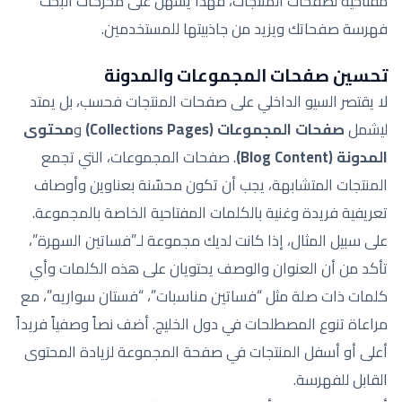
مفتاحية لصفحات المنتجات، فهذا يسهل على محركات البحث
فهرسة صفحاتك ويزيد من جاذبيتها للمستخدمين.
تحسين صفحات المجموعات والمدونة
لا يقتصر السيو الداخلي على صفحات المنتجات فحسب، بل يمتد
ليشمل
صفحات المجموعات (Collections Pages)
و
محتوى
المدونة (Blog Content)
. صفحات المجموعات، التي تجمع
المنتجات المتشابهة، يجب أن تكون محسّنة بعناوين وأوصاف
تعريفية فريدة وغنية بالكلمات المفتاحية الخاصة بالمجموعة.
على سبيل المثال، إذا كانت لديك مجموعة لـ”فساتين السهرة”،
تأكد من أن العنوان والوصف يحتويان على هذه الكلمات وأي
كلمات ذات صلة مثل “فساتين مناسبات”، “فستان سواريه”، مع
مراعاة تنوع المصطلحات في دول الخليج. أضف نصاً وصفياً فريداً
أعلى أو أسفل المنتجات في صفحة المجموعة لزيادة المحتوى
القابل للفهرسة.