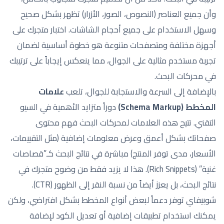
وأن جميع العناصر (النصوص، الصور، الأزرار) تظهر بشكل صحيح
وسهل الاستخدام على جميع أحجام الشاشات. اختبار متجرك على
أجهزة مختلفة ومتصفحات متنوعة هو خطوة أساسية لضمان
تجربة مستخدم مثالية على الجوال، مما ينعكس إيجاباً على ترتيبك
في محركات البحث.
بالإضافة إلى السرعة والاستجابة للجوال، تلعب
علامات
المخطط (Schema Markup)
دوراً متزايد الأهمية في السيو
التقني. تتيح هذه العلامات لمحركات البحث فهم محتوى
صفحاتك بشكل أعمق وعرض معلومات إضافية (مثل التقييمات،
الأسعار، مدى توفر المنتج) مباشرة في نتائج البحث كـ”قصاصات
غنية” (Rich Snippets). هذا لا يزيد فقط من وضوح متجرك في
نتائج البحث، بل يعزز أيضاً من نسبة النقر إلى الظهور (CTR).
شوبيفاي توفر دعماً لبعض أنواع المخطط بشكل افتراضي، ولكن
يمكنك استخدام تطبيقات إضافية أو تعديل الكود لإضافة