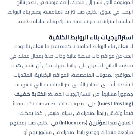
الموثوقة التي تشير إلى متجرك، زادت فرصته في تصدر نتائج
البحث. في سوق الخليج، حيث تتزايد المنافسة، يصبح بناء الروابط
الخلفية استراتيجية حيوية لتمييز متجرك وبناء سلطة نطاقه.
استراتيجيات بناء الروابط الخلفية
لا يتعلق بناء الروابط الخلفية بالكمية بقدر ما يتعلق بالجودة.
ابحث عن مواقع ذات سلطة عالية وذات صلة بمجال عملك في
منطقة الخليج للحصول على روابط منها. يمكن أن تشمل هذه
المواقع: المدونات المتخصصة، المواقع الإخبارية، المنتديات
النشطة، أو حتى المتاجر الأخرى غير المنافسة التي تستهدف
جمهوراً مشابهاً. من الاستراتيجيات الفعالة:
الكتابة كضيف
(Guest Posting)
على المدونات ذات الصلة، حيث تكتب مقالاً
قيماً وتضمّن رابطاً لمتجرك في سياق طبيعي. كما يمكنك
التعاون مع
المؤثرين (Influencers)
في الخليج، حيث يمكنهم
مراجعة منتجاتك ووضع رابط لمتجرك في منشوراتهم أو