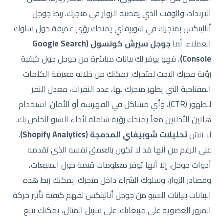
الارتداد، والوقت الذي يقضيه الزوار في متجرك. ربط جوجل
أناليتكس بمتجرك في شوبيفاي يمنحك رؤى عميقة حول سلوك
العملاء. أما
جوجل سيرش كونسول (Google Search
Console)
، فهو يوفر لك بيانات مباشرة من جوجل حول كيفية
رؤية محرك البحث لمتجرك. يمكنك من خلاله معرفة الكلمات
المفتاحية التي يظهر متجرك لها، عدد النقرات، معدل النقر
للظهور (CTR)، وأي مشاكل في الفهرسة أو الأمان. استخدام
هاتين الأداتين معاً يمنحك رؤية شاملة لأداء السيو الخاص بك.
لا تنسَ
تحليلات شوبيفاي المدمجة (Shopify Analytics)
.
على الرغم من أنها قد لا تكون بالعمق نفسه الذي تقدمه
أدوات جوجل، إلا أنها توفر معلومات قيمة حول المبيعات،
ومصادر الزوار، وسلوك الشراء داخل متجرك. يمكنك ربط هذه
البيانات ببيانات السيو من جوجل أناليتكس لفهم كيفية تأثير حركة
المرور العضوية على مبيعاتك. على سبيل المثال، يمكنك تتبع