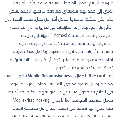
غيرهم، أن يتم تحميل الصفحات بسرعة فائقة، وأي تأخير قد
يؤدي إلى فقدانهم. شوبيفاي معروفة بسرعتها الجيدة بشكل
عام، لكن يمكنك تحسينها بشكل أكبر من خلال: ضغط الصور دون
التأثير على جودتها، إزالة التطبيقات غير الضرورية التي قد تبطئ
الموقع، واستخدام سمات (Themes) شوبيفاي سريعة
الاستجابة والمحسّنة للأداء. يمكنك فحص سرعة متجرك
باستخدام أدوات مثل Google PageSpeed Insights لمعرفة
نقاط الضعف وكيفية تحسينها. تذكر أن كل ميلي ثانية تفرق في
تجربة المستخدم ومعدلات التحويل.
أما
الاستجابة للجوال (Mobile Responsiveness)
، فهي ليست
مجرد ميزة، بل ضرورة قصوى. الغالبية العظمى من المتسوقين
في الخليج يتصفحون ويشترون عبر هواتفهم الذكية. لقد أصبحت
جوجل تستخدم الفهرسة أولاً للجوال (Mobile-first Indexing)،
مما يعني أنها تعتمد على نسخة الجوال من موقعك لتحديد
ترتيبه في البحث. تأكد من أن تصميم متجرك متجاوب بالكامل،