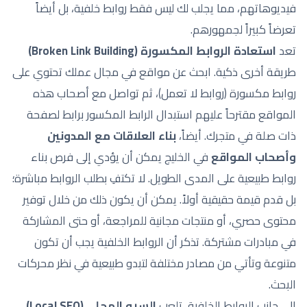
فيديوهاتهم، مما يجلب لك ليس فقط روابط خلفية، بل أيضاً
تعرضاً كبيراً لجمهورهم.
تعد
استعادة الروابط المكسورة (Broken Link Building)
طريقة أخرى ذكية. ابحث عن مواقع في مجال عملك تحتوي على
روابط مكسورة (روابط لا تعمل)، ثم تواصل مع أصحاب هذه
المواقع مقترحاً عليهم استبدال الرابط المكسور برابط لصفحة
ذات صلة في متجرك. أيضاً،
بناء العلاقات مع المدونين
وأصحاب المواقع
في الخليج يمكن أن يؤدي إلى فرص بناء
روابط طبيعية على المدى الطويل. لا تكتفِ بطلب الروابط مباشرة؛
بل قدم قيمة حقيقية أولاً. يمكن أن يكون ذلك من خلال توفير
محتوى حصري، أو منتجات مجانية للمراجعة، أو حتى المشاركة
في مبادرات مشتركة. تذكر أن الروابط الخلفية يجب أن تكون
متنوعة وتأتي من مصادر مختلفة لتبدو طبيعية في نظر محركات
البحث.
إلى جانب الروابط الخلفية، تلعب
السيو المحلي (Local SEO)