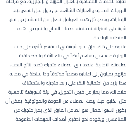
دقيقاً للكلمات المفتاحية باللغتين العربية والإنجليزية، مع مراعاة
اللهجات المحلية والعبارات الشائعة في دول مثل السعودية،
الإمارات، وقطر. كل هذه العوامل تجعل من الاستثمار في سيو
شوبيفاي استراتيجية حتمية لضمان النجاح والنمو في هذه
المنطقة الواعدة.
علاوة على ذلك، فإن سيو شوبيفاي لا يقتصر تأثيره على جلب
الزوار فحسب، بل يساهم أيضاً في بناء الثقة والمصداقية
لعلامتك التجارية. عندما يرى العملاء متجرك يتصدر نتائج البحث،
فإنهم يميلون إلى اعتباره مصدراً موثوقاً وذا سلطة في مجاله.
هذا يزيد من احتمالية النقر على رابط متجرك واستكشاف
منتجاتك، مما يعزز من فرص التحويل. في بيئة تسويقية تنافسية
مثل الخليج، حيث يبحث العملاء عن الجودة والموثوقية، يمكن أن
يكون السيو الفعال هو العامل الفارق الذي يميز متجرك عن
المنافسين ويقوده نحو تحقيق أهداف المبيعات الطموحة.