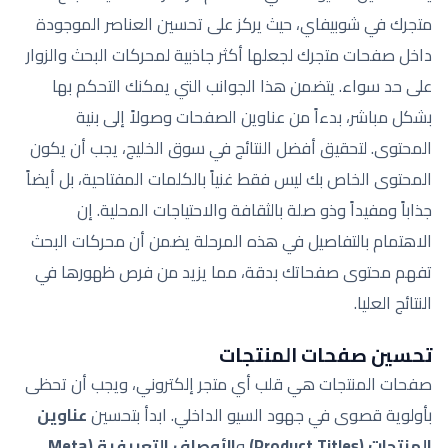
متجرك في شوبيفاي، حيث يركز على تحسين العناصر الموجودة
داخل صفحات متجرك لجعلها أكثر جاذبية لمحركات البحث والزوار
على حد سواء. يتضمن هذا الجوانب التي يمكنك التحكم بها
بشكل مباشر، بدءاً من عناوين الصفحات وصولاً إلى بنية
المحتوى. لتحقيق أفضل النتائج في سوق الخليج، يجب أن يكون
المحتوى الخاص بك ليس فقط غنياً بالكلمات المفتاحية، بل أيضاً
جذاباً ومفيداً وذو صلة بالثقافة والاحتياجات المحلية. إن
الاهتمام بالتفاصيل في هذه المرحلة يضمن أن محركات البحث
تفهم محتوى صفحاتك بدقة، مما يزيد من فرص ظهورها في
النتائج العليا.
تحسين صفحات المنتجات
صفحات المنتجات هي قلب أي متجر إلكتروني، ويجب أن تحظى
بأولوية قصوى في جهود السيو الداخلي. ابدأ بتحسين
عناوين
المنتجات (Product Titles)
و
الأوصاف التعريفية (Meta