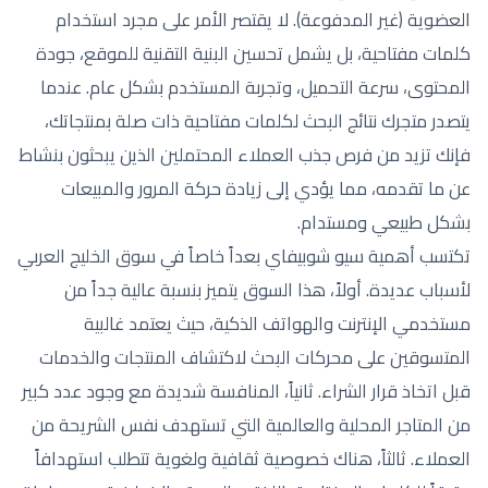
العضوية (غير المدفوعة). لا يقتصر الأمر على مجرد استخدام
كلمات مفتاحية، بل يشمل تحسين البنية التقنية للموقع، جودة
المحتوى، سرعة التحميل، وتجربة المستخدم بشكل عام. عندما
يتصدر متجرك نتائج البحث لكلمات مفتاحية ذات صلة بمنتجاتك،
فإنك تزيد من فرص جذب العملاء المحتملين الذين يبحثون بنشاط
عن ما تقدمه، مما يؤدي إلى زيادة حركة المرور والمبيعات
بشكل طبيعي ومستدام.
تكتسب أهمية سيو شوبيفاي بعداً خاصاً في سوق الخليج العربي
لأسباب عديدة. أولاً، هذا السوق يتميز بنسبة عالية جداً من
مستخدمي الإنترنت والهواتف الذكية، حيث يعتمد غالبية
المتسوقين على محركات البحث لاكتشاف المنتجات والخدمات
قبل اتخاذ قرار الشراء. ثانياً، المنافسة شديدة مع وجود عدد كبير
من المتاجر المحلية والعالمية التي تستهدف نفس الشريحة من
العملاء. ثالثاً، هناك خصوصية ثقافية ولغوية تتطلب استهدافاً