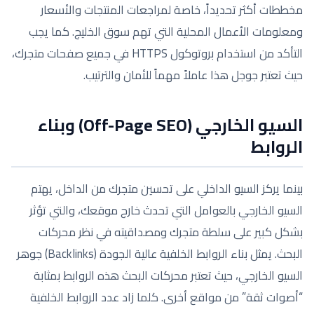
مخططات أكثر تحديداً، خاصة لمراجعات المنتجات والأسعار
ومعلومات الأعمال المحلية التي تهم سوق الخليج. كما يجب
التأكد من استخدام بروتوكول HTTPS في جميع صفحات متجرك،
حيث تعتبر جوجل هذا عاملاً مهماً للأمان والترتيب.
السيو الخارجي (Off-Page SEO) وبناء
الروابط
بينما يركز السيو الداخلي على تحسين متجرك من الداخل، يهتم
السيو الخارجي بالعوامل التي تحدث خارج موقعك، والتي تؤثر
بشكل كبير على سلطة متجرك ومصداقيته في نظر محركات
البحث. يمثل بناء الروابط الخلفية عالية الجودة (Backlinks) جوهر
السيو الخارجي، حيث تعتبر محركات البحث هذه الروابط بمثابة
“أصوات ثقة” من مواقع أخرى. كلما زاد عدد الروابط الخلفية