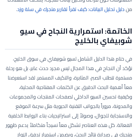
من
دليل تحليل البيانات: كيف تقرأ تقارير متجرك في سلة وزد
.
الخاتمة: استمرارية النجاح في سيو
شوبيفاي بالخليج
في ختام هذا الدليل الشامل لسيو شوبيفاي في سوق الخليج،
نؤكد أن النجاح في هذا المجال ليس مجرد حدث عابر، بل هو رحلة
مستمرة تتطلب الصبر، المثابرة، والتكيف المستمر. لقد استعرضنا
معاً أهمية البحث الدقيق عن الكلمات المفتاحية المحلية،
وكيفية تحسين السيو الداخلي لصفحات المنتجات والمجموعات
والمدونة، مروراً بالجوانب التقنية الحيوية مثل سرعة الموقع
والاستجابة للجوال، وصولاً إلى استراتيجيات بناء الروابط الخلفية
الفعالة. كل هذه العناصر تشكل معاً نسيجاً متكاملاً يدعم ظهور
متجرك في صدارة نتائج البحث، ويضمن استمرار تدفق الزوار