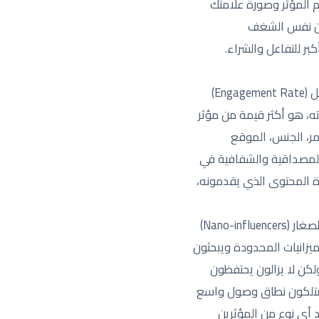
م المؤثر وصورة علامتك
كون نفس الشغف
ر للتفاعل والشراء.
عند تقييم المؤثرين المحتملين، لا تنظر فقط إلى عدد المتابعين، بل ركز بشكل أكبر على معدل التفاعل (Engagement Rate)
 على منشوراته، هو أكثر قيمة من مؤثر
مر، الجنس، الموقع
بالمصداقية والشفافية في
دة المحتوى الذي يقدمونه،
تتنوع أنواع المؤثرين وتختلف فعاليتهم باختلاف أهداف الحملة والميزانية المتاحة. هناك المؤثرون الصغار (Nano-influencers)
يزانيات المحدودة ويبحثون
ين لديهم جمهور أكبر بقليل ولكن لا يزالون يحتفظون
 ممتازة. المؤثرون الكبار (Macro-influencers) والمشاهير (Celebrity influencers) يمتلكون نطاق وصول واسع
 أي نوع من المؤثرين