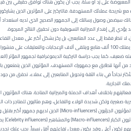
تك المعروضة على زد أو سلة. يجب أن يكون هناك توافق حقيقي بين قي
ه مع شريحة عملائك المستهدفة. فالتركيز على المؤثرين الذين يشار
اتك سيضمن وصول رسالتك إلى الجمهور الصحيح الذي لديه استعداد أكب
 يؤدي إلى إهدار الميزانية التسويقية دون تحقيق النتائج المرجوة.
لجمهور المؤثر. فالمؤثر الذي يمتلك 100 ألف متابع ويتلقى آلاف الإعجابات والتعليقات
له ضعيف. كما يجب دراسة التركيبة الديموغرافية لجمهور المؤثر (الع
كد من أنها تتطابق مع جمهورك المستهدف. المؤثرون الذين يتمتعون 
ثر نجاحاً في بناء الثقة وتحويل المتابعين إلى عملاء. تحقق من جو
تك التجارية.
ة صغيرة ولكن شديدة الولاء والتفاعل، وهم مثاليون للمتاجر ذات الم
عن مصداقية عالية. ثم يأتي المؤثرون الجزئيون (Micro-influencers) الذ
بمعدلات تفاعل
عهم تكون أعلى وقد يكون معدل تفاعلهم أقل نسبياً. يجب عليك تحديد