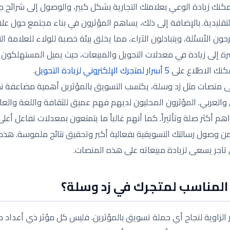
مكنك زيادة الوعي بعلامتك التجارية بشكل كبير، والوصول إلى شرائح ج
لتقليدية. بالإضافة إلى ذلك، يساهم المؤثرون في بناء مجتمع حول علام
ن الأسئلة، ويتبادلون الآراء، مما يخلق بيئة خصبة للولاء للعلامة الت
شرة إلى زيادة في معدلات التحويل والمبيعات، حيث يميل المستهلكون إ
مكنك الاطلاع على
5 أسرار لمتجرك الإلكتروني لزيادة التحويل
.
على منصات مثل زد وسلة، يكتسب التسويق بالمؤثرين أهمية مضاعفة نظ
والعربي. المؤثرون المحليون لديهم فهم عميق للثقافة واللغة والعاد
أكثر صلة وتأثيراً. كما أنهم غالباً ما يتمتعون بمعدلات تفاعل أعل
من وصول رسالتك التسويقية بفعالية أكبر وتحقيق نتائج ملموسة. هذه
أي تاجر يسعى لزيادة مبيعاته على هذه المنصات.
 المناسب لمتجرك في زد وسلة؟
ر الزاوية لنجاح أي حملة تسويق بالمؤثرين. فليس كل مؤثر ذي أعداد مت