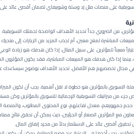
سويقية على منصات مثل زد وسلة وشوبيفاي لضمان أقصى عائد على ال
نية
ؤثرين، من الضروري جداً تحديد الأهداف الواضحة لحملتك التسويقية.
 المبيعات المباشرة لمنتج معين، أم لجذب المزيد من الزيارات إلى متج
ياراً معيناً للمؤثرين. على سبيل المثال، إذا كان هدفك هو زيادة الو
 بينما إذا كان هدفك هو المبيعات المباشرة، فقد يكون المؤثرون الج
ة في مجال تخصصهم هم الأفضل. تحديد الأهداف بوضوح سيساعدك عل
ملة التسويق بالمؤثرين هو خطوة لا تقل أهمية. يجب أن تكون الميزا
 جزء من ميزانيتك التسويقية الإجمالية للتسويق بالمؤثرين وكن مستع
ى حجم جمهورهم، معدل تفاعلهم، نوع المحتوى المطلوب، والمنصة التي
تعاون مع المؤثرين الصغار أو الجزئيين، حيث يمكن أن تحقق نتائج ممتاح
قيق أقصى عائد على الاستثمار بدلاً من مجرد إنفاق المال.
مؤثرين يجب أخذها في الاعتبار عند وضع الميزانية. يمكن أن يكون الد