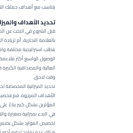
يتناسب مع أهداف حملتك الت
تحديد الأهداف والميزا
قبل الشروع في البحث عن الم
بالعلامة التجارية، أم لزيادة
يتطلب استراتيجية مختلفة واخت
الوصول الواسع أكثر ملاءمة،
العالية والمصداقية الكبير
وقت لاحق.
تحديد الميزانية المخصصة لح
الأهداف المرجوة. قم بتخصيص
المؤثرين بشكل كبير بناءً عل
في البدء بميزانية صغيرة وال
تخصيص الموارد بشكل يضمن تح
هناك عدة نماذج لدفع أجور ال