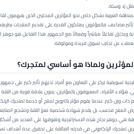
ثل زد وسلة.
لمنطقة العربية بشكل خاص نحو المؤثرين المحليين الذين يفهمون ثقاف
تأثير مضاعف. فالمؤثرون يمتلكون القدرة على تقديم المنتجات بطر
دية ويخلق تفاعلاً مباشراً وفعالاً مع الجمهور. هذا التفاعل هو جوهر ا
 العملاء عن تجارب تسوق فريدة وموثوقة.
لمؤثرين ولماذا هو أساسي لمتجرك؟
جية تسويقية تركز على التعاون مع أفراد لديهم تأثير كبير على جمهور 
. هؤلاء الأفراد، المعروفون بالمؤثرين، يبنون علاقة قوية من الثقة
ات وزن كبير. عندما يقوم مؤثر بالترويج لمنتج أو خدمة لمتجرك الإلك
رض المنتج فحسب، بل يقدم شهادة شخصية تعزز الثقة وتشجع المتابعين 
ثقة هي جوهر نجاح هذه الاستراتيجية وتفوقها على العديد من أشكال ا
رين لمتجرك الإلكتروني في قدرته الفائقة على تحقيق عدة أهداف تس