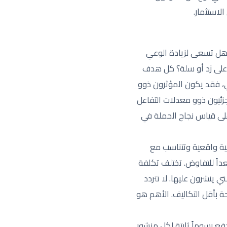
استثمار.
 هل تسعى لزيادة الوعي
رك على زد أو سلة؟ كل هدف
عي، فقد يكون المؤثرون ذوو
زئيون ذوو معدلات التفاعل
ى قياس نجاح الحملة في
نية واقعية وتتناسب مع
داً للتفاوض. تختلف تكلفة
 ينشرون عليها. لا تتردد
ة بأقل التكاليف. الأهم هو
فع رسوماً ثابتة لكل منشور