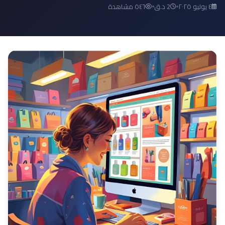
٤ يوليو ٢٠٢٥
2 د.ق
٥٤٦ مشاهدة