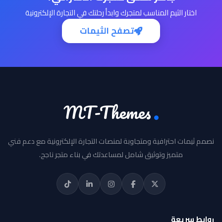
اختار الثيم المناسب لمتجرك وابدأ رحلتك في التجارة الإلكترونية
تصفح الثيمات
MT-Themes
نصمم ثيمات احترافية ومتجاوبة لمنصات التجارة الإلكترونية مع دعم فني
متميز وتوثيق شامل لمساعدتك في بناء متجر ناجح.
روابط سريعة