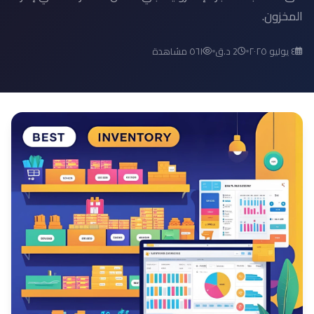
المخزون.
٤ يوليو ٢٠٢٥
2 د.ق
٥٦١ مشاهدة