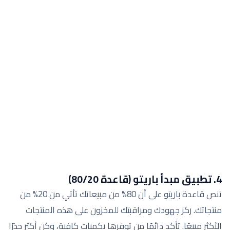
4. تطبيق مبدأ باريتو (قاعدة 80/20)
تنص قاعدة باريتو على أن 80% من مبيعاتك تأتي من 20% من
منتجاتك. ركز جهودك ومراقبتك للمخزون على هذه المنتجات
الأكثر مبيعًا. تأكد دائمًا من توفرها بكميات كافية، وكن أكثر حذرًا