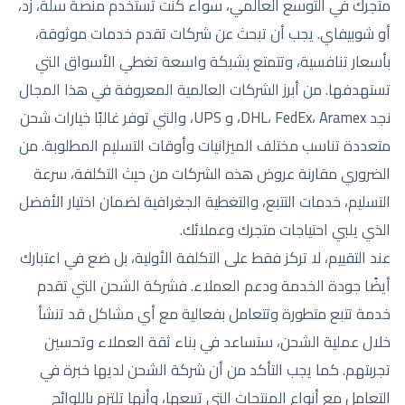
متجرك في التوسع العالمي، سواء كنت تستخدم منصة سلة، زد،
أو شوبيفاي. يجب أن تبحث عن شركات تقدم خدمات موثوقة،
بأسعار تنافسية، وتتمتع بشبكة واسعة تغطي الأسواق التي
تستهدفها. من أبرز الشركات العالمية المعروفة في هذا المجال
نجد DHL، FedEx، Aramex، و UPS، والتي توفر غالبًا خيارات شحن
متعددة تناسب مختلف الميزانيات وأوقات التسليم المطلوبة. من
الضروري مقارنة عروض هذه الشركات من حيث التكلفة، سرعة
التسليم، خدمات التتبع، والتغطية الجغرافية لضمان اختيار الأفضل
الذي يلبي احتياجات متجرك وعملائك.
عند التقييم، لا تركز فقط على التكلفة الأولية، بل ضع في اعتبارك
أيضًا جودة الخدمة ودعم العملاء. فشركة الشحن التي تقدم
خدمة تتبع متطورة وتتعامل بفعالية مع أي مشاكل قد تنشأ
خلال عملية الشحن، ستساعد في بناء ثقة العملاء وتحسين
تجربتهم. كما يجب التأكد من أن شركة الشحن لديها خبرة في
التعامل مع أنواع المنتجات التي تبيعها، وأنها تلتزم باللوائح