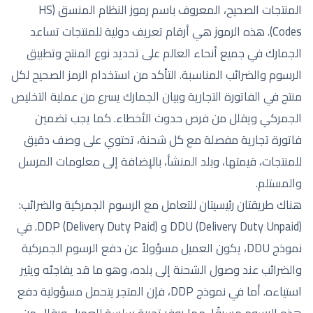
المنتجات الصحيح، المعروف باسم رموز النظام المنسق (HS
Codes). هذه الرموز هي أرقام تعريف دولية للمنتجات تساعد
الجمارك في جميع أنحاء العالم على تحديد نوع المنتج وتطبيق
الرسوم والضرائب المناسبة. التأكد من استخدام الرمز الصحيح لكل
منتج في الفاتورة التجارية وبيان الجمارك يسرع من عملية التخليص
الجمركي ويقلل من فرص حدوث الأخطاء. كما يجب تضمين
فاتورة تجارية مفصلة مع كل شحنة، تحتوي على وصف دقيق
للمنتجات، قيمتها، وبلد المنشأ، بالإضافة إلى معلومات المرسل
والمستلم.
هناك طريقتان رئيسيتان للتعامل مع الرسوم الجمركية والضرائب:
DDU (Delivery Duty Unpaid) و DDP (Delivery Duty Paid). في
نموذج DDU، يكون العميل مسؤولاً عن دفع الرسوم الجمركية
والضرائب عند وصول الشحنة إلى بلده، وهو ما قد يفاجئه ويثير
استياءه. أما في نموذج DDP، فإن المتجر يتحمل مسؤولية دفع
هذه الرسوم مسبقًا، مما يوفر تجربة سلسة للعميل ويقلل من