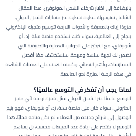
بالإضافة إلى اختيار شركاء الشحن الموثوقين. هذا المقال
الشامل سيوجهك خطوة بخطوة عبر مسارات الشحن الدولي،
مزودًا إياك بالمعرفة والأدوات اللازمة لتوسيع متجرك الإلكتروني
بنجاح إلى العالمية، سواء كنت تستخدم منصة سلة، زد، أو
شوبيفاي، مع التركيز على الجوانب العملية والتطبيقية التي
تضمن لك تجربة سلسة ومربحة. سنستكشف معًا أفضل
الممارسات، وأهم النصائح، وكيفية التغلب على العقبات الشائعة
في هذه الرحلة المثيرة نحو العالمية.
لماذا يجب أن تفكر في التوسع عالميًا؟
التوسع عالميًا عبر الشحن الدولي يمثل قفزة نوعية لأي متجر
إلكتروني، سواء كان على منصة سلة، زد، أو شوبيفاي، فهو يتيح
الوصول إلى شرائح جديدة من العملاء لم تكن متاحة محليًا. هذا
التوسع لا يقتصر على زيادة عدد المبيعات فحسب، بل يساهم
أيضًا في بناء علامة تجارية ذات حضور عالمي، مما يعزز من