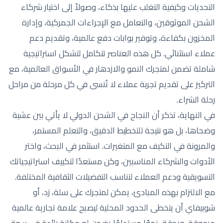
التحديات وكيفية التغلب عليها بذكاء، وصولاً إلى اختيار شركاء
الشحن الموثوقين، والتعامل مع الإجراءات الجمركية، وإدارة
المخزون بكفاءة، وتوفير بوابات دفع عالمية، وتقديم دعم
عملاء استثنائي. كل هذه العناصر تتكامل لتشكل استراتيجية
شاملة تضمن لمتجرك النمو والازدهار في الأسواق العالمية، مع
التركيز على تقديم تجربة عملاء لا تُنسى في كل مرحلة من مراحل
رحلة الشراء.
في النهاية، تذكر أن النجاح في الشحن الدولي لا يأتي بين عشية
وضحاها، بل هو نتيجة للتخطيط الدقيق، والتعلم المستمر،
والمرونة في التكيف مع المتغيرات. استثمر في البحث، واختر
الأدوات والشركاء المناسبين، وكن مستعدًا لتكييف استراتيجياتك
التسويقية ودعم العملاء لتناسب التفضيلات الثقافية المختلفة.
مع الالتزام بهذه المبادئ، يمكن لمتجرك على سلة، زد، أو
شوبيفاي أن يتخطى الحدود المحلية ليصبح علامة تجارية عالمية
مرموقة، ويحقق نموًا مستدامًا يضمن له مكانة رائدة في سوق