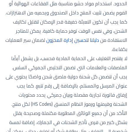
الحدود. استخدام مواد حشو مناسبة مثل الفقاعات الهوائية أو
الفوم يضمن تثبيت المنتج داخل الصندوق ويحميه من الاهتزازات.
كما يجب أن تكون التعبئة خفيفة قدر الإمكان لتقليل تكاليف
الشحن، وفي نفس الوقت توفر حماية كافية. يمكن للمتاجر
الاستفادة من
دليلنا لتحسين إدارة المخزون
لضمان سير العمليات
بكفاءة.
لا يقتصر التغليف على الحماية المادية فحسب، بل يشمل أيضًا
الملصقات والعلامات التي تضمن التخليص الجمركي السلس.
يجب أن تتضمن كل شحنة دولية ملصق شحن واضحًا يحتوي على
عنوان المرسل والمستلم، بالإضافة إلى رقم تتبع. كما يجب
إرفاق فاتورة تجارية مفصلة وبيان جمركي يحدد محتويات
الشحنة وقيمتها ورموز النظام المنسق (HS Codes) لكل منتج.
التأكد من أن جميع الوثائق المطلوبة مكتملة وصحيحة يقلل
بشكل كبير من فرص تأخير الشحنات في الجمارك. إضافة لمسة
شخصية إلى التغليف، مثل بطاقة شكر أو تغليف جذاب، يمكن أن