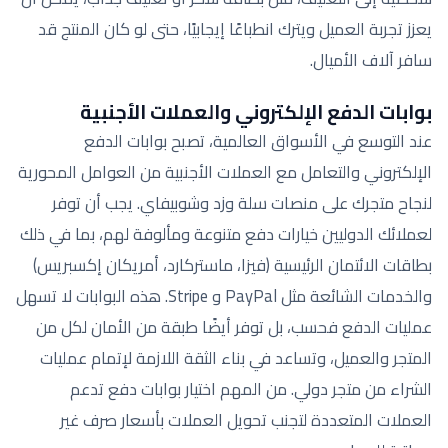
يعزز تجربة العميل ويترك انطباعًا إيجابيًا، حتى لو كان المنتج قد
سافر آلاف الأميال.
بوابات الدفع الإلكتروني والعملات الأجنبية
عند التوسع في الأسواق العالمية، تصبح بوابات الدفع
الإلكتروني والتعامل مع العملات الأجنبية من العوامل المحورية
لنجاح متجرك على منصات سلة وزد وشوبيفاي. يجب أن توفر
لعملائك الدوليين خيارات دفع متنوعة ومألوفة لهم، بما في ذلك
بطاقات الائتمان الرئيسية (فيزا، ماستركارد، أمريكان إكسبريس)
والخدمات الشائعة مثل PayPal و Stripe. هذه البوابات لا تسهل
عمليات الدفع فحسب، بل توفر أيضًا طبقة من الأمان لكل من
المتجر والعميل، وتساعد في بناء الثقة اللازمة لإتمام عمليات
الشراء من متجر دولي. من المهم اختيار بوابات دفع تدعم
العملات المتعددة لتجنب تحويل العملات بأسعار صرف غير