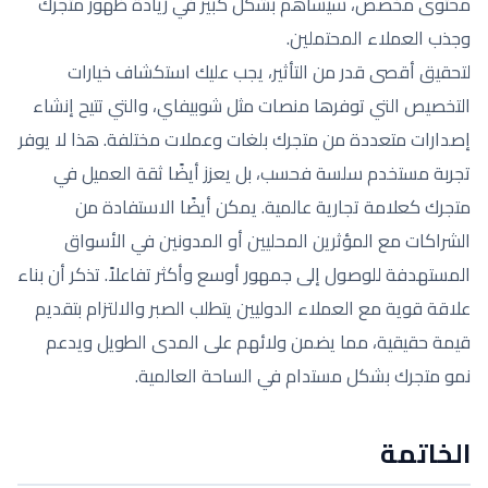
محتوى مخصص، سيساهم بشكل كبير في زيادة ظهور متجرك
وجذب العملاء المحتملين.
لتحقيق أقصى قدر من التأثير، يجب عليك استكشاف خيارات
التخصيص التي توفرها منصات مثل شوبيفاي، والتي تتيح إنشاء
إصدارات متعددة من متجرك بلغات وعملات مختلفة. هذا لا يوفر
تجربة مستخدم سلسة فحسب، بل يعزز أيضًا ثقة العميل في
متجرك كعلامة تجارية عالمية. يمكن أيضًا الاستفادة من
الشراكات مع المؤثرين المحليين أو المدونين في الأسواق
المستهدفة للوصول إلى جمهور أوسع وأكثر تفاعلاً. تذكر أن بناء
علاقة قوية مع العملاء الدوليين يتطلب الصبر والالتزام بتقديم
قيمة حقيقية، مما يضمن ولائهم على المدى الطويل ويدعم
نمو متجرك بشكل مستدام في الساحة العالمية.
الخاتمة