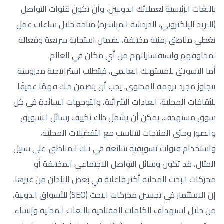
باللغات الرئيسية لعملائك الدوليين، وأن تكون قنوات التواصل
(البريد الإلكتروني، الدردشة المباشرة) متاحة خلال ساعات عمل
تغطي مناطق زمنية مختلفة، لضمان استجابة سريعة وفعالة
لمخاوفهم واستفساراتهم من أي مكان في العالم.
أما التسويق للمستهلك العالمي، فيتطلب استراتيجية مدروسة
تتجاوز مجرد ترجمة المحتوى. يجب أن يتضمن ذلك فهمًا عميقًا
للثقافات المحلية، العادات الشرائية، والتوجهات السائدة في كل
سوق مستهدف. يمكن أن يشمل ذلك تكييف رسائل التسويق
والصور وحتى المنتجات لتتناسب مع التفضيلات المحلية،
واستخدام قنوات تسويقية شائعة في تلك المناطق. على سبيل
المثال، قد تكون وسائل التواصل الاجتماعي المختلفة أو
محركات البحث المحلية أكثر فاعلية في بعض البلدان من غيرها.
إن الاستثمار في تحسين محركات البحث (SEO) للأسواق الدولية،
من خلال استهداف الكلمات المفتاحية باللغات المحلية وإنشاء