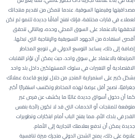
مصداقيتها وقيمتها السوقية. عندما تتمكن من تقديم منتجاتك
لعملاء في قارات مختلفة، فإنك تفتح آفاقًا جديدة للنمو لم تكن
لتحققها بالاعتماد على السوق المحلي وحده، وبالتالي تتحقق
أقصى استفادة من الجهود التسويقية والإنتاجية التي تبذلها.
إضافة إلى ذلك، يساعد التوسع الدولي في تنويع المخاطر
المرتبطة بالاعتماد على سوق واحد، حيث يمكن أن تؤثر التقلبات
الاقتصادية أو التغيرات في سلوك المستهلكين داخل بلد واحد
بشكل كبير على استمرارية المتجر. من خلال توزيع قاعدة عملائك
جغرافيًا، تصبح أقل عرضة لهذه المخاطر وتكتسب استقرارًا أكبر.
كما أن دخول أسواق جديدة غالبًا ما يكشف عن فرص غير
متوقعة للمنتجات أو الخدمات التي قد لا تكون رائجة بنفس
القدر في بلدك الأم، مما يفتح الباب أمام ابتكارات وتطويرات
جديدة يمكن أن تدفع بعلامتك التجارية إلى الأمام.
علاوة على ذلك، يمنح الشحن الدولي متجرك ميزة تنافسية