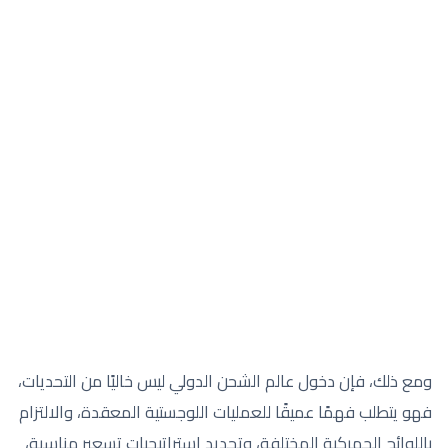
ومع ذلك، فإن دخول عالم الشحن الدولي ليس خاليًا من التحديات،
فهو يتطلب فهمًا عميقًا للعمليات اللوجستية المعقدة، والالتزام
باللوائح الجمركية المختلفة، وتحديد استراتيجيات تسعير مناسبة،