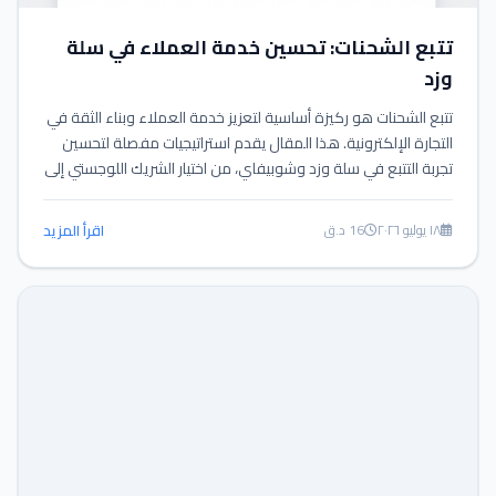
تتبع الشحنات: تحسين خدمة العملاء في سلة
وزد
تتبع الشحنات هو ركيزة أساسية لتعزيز خدمة العملاء وبناء الثقة في
التجارة الإلكترونية. هذا المقال يقدم استراتيجيات مفصلة لتحسين
تجربة التتبع في سلة وزد وشوبيفاي، من اختيار الشريك اللوجستي إلى
أتمتة الإشعارات والتعامل مع المشاكل، لتقديم تجربة عملاء
استثنائية.
١٨ يوليو ٢٠٢٦
16 د.ق
اقرأ المزيد