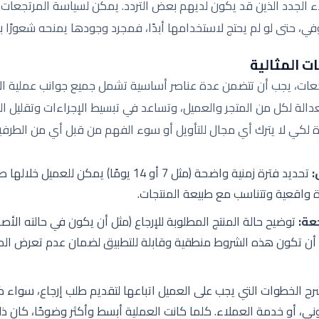
اء الجدد الذين قد يكون لديهم بعض التردد. يمكن لسياسة المرتجعات
ي، حتى لو لم يحتج لاستخدامها أبدًا، فمجرد وجودها يمنحه شعورًا با
ت المثالية
عات، يجب أن تتضمن عدة عناصر أساسية تشمل جميع جوانب عملية الإر
دالة لكل من المتجر والعميل، وتساعد في تبسيط الإجراءات وتقليل ال
لكي لا يترك أي مجال للتأويل أو سوء الفهم من قبل أي من الطرفي
:
تحديد فترة زمنية واضحة (مثل 7 أو 14 يومًا) يمكن 
واقعية وتتناسب مع طبيعة المنتجات.
عة:
توضيح حالة المنتج المطلوبة للإرجاع (مثل أن يكون في حالته الأص
 أن تكون هذه الشروط منطقية وقابلة للتطبيق لضمان عدم تعرض الم
ح الخطوات التي يجب على العميل اتباعها لتقديم طلب إرجاع، سواء ك
تروني، أو خدمة العملاء. كلما كانت العملية أبسط وأكثر وضوحًا، كان 