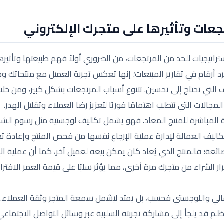
عات وتأثيرها على متجرك الإلكتروني
اتيجيات للحد من المرتجعات، من الضروري أولاً فهم طبيعتها وتأثيره
رد أرقام في تقارير المبيعات؛ إنها تعكس تجربة العميل مع منتجاتك 
 التي تحتاج إلى تحسين. تتنوع أسباب المرتجعات بشكل كبير، ومن خلا
مجالات التي تتطلب اهتمامًا فوريًا لتعزيز رضا العملاء وتقليل الهدر.
لفة المباشرة للمنتج المعاد. فهو يشمل تكاليف لوجستية مثل رسوم ال
كاليف العمالة لإدارة عملية الإرجاع نفسها من فحص المنتج وإعادة تغ
ئعة؛ فالمنتج الذي يُعاد كان يمكن بيعه لعميل آخر، كما أن عملية الإ
 المالي واللوجستي فحسب، بل يمتد ليشمل سمعة المتجر وثقة العملاء
ظلم قد يلجأ إلى مشاركة تجربته السلبية عبر وسائل التواصل الاجتماعي