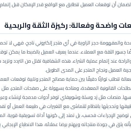
 لضمان أن توقعات العميل تتطابق مع الواقع قدر الإمكان قبل إتمام 
ات واضحة وفعالة: ركيزة الثقة والربحية
حة والمفهومة حجر الزاوية في أي متجر إلكتروني ناجح، فهي لا تحمي
ًا جسور الثقة مع العملاء. عندما يعرف العميل بالضبط ما يمكن توقع
والراحة عند إتمام عملية الشراء. هذه الشفافية تقلل من التردد وتزيد
تجربة العميل ونجاح المتجر على المدى الطويل.
ة تتطلب توازنًا دقيقًا بين حماية مصالح المتجر وتلبية توقعات العم
لحات القانونية المعقدة، ومتاحة بسهولة على صفحات المتجر، مثل 
. منصات مثل زد وسلة وشوبيفاي توفر أدوات مدمجة لإنشاء وعر
يقها وتحديثها بانتظام لتتماشى مع التغيرات في طبيعة العمل أو تفض
توضيح الإجراءات فحسب، بل تمتد إلى كونها أداة تسويقية قوية. الم
أنه يثق في جودة منتجاته ويهتم برضا عملائه. هذا الانطباع الإيجابي 