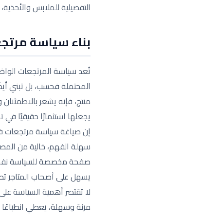
التفصيلية للملابس والأحذية،
بناء سياسة مرتجع
تُعد سياسة المرتجعات الواض
المحتملة فحسب، بل تبني أيض
منتج، فإنه يشعر بالاطمئنان 
يجعلها استثمارًا حقيقيًا في 
إن صياغة سياسة مرتجعات فعال
سهلة الفهم، خالية من المصط
صفحة مخصصة للسياسة نفسها
يسهل على أصحاب المتاجر تطب
لا تقتصر أهمية السياسة على 
مرنة وسهلة، يعطي انطباعًا ب