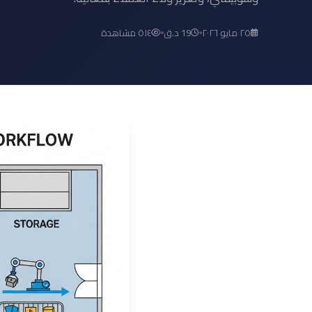
٢٥ مايو ٢٠٢٦
19 د.ق
٥١٤ مشاهدة