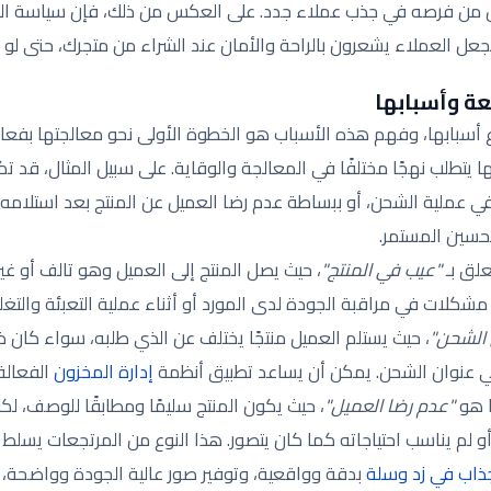
ل من فرصه في جذب عملاء جدد. على العكس من ذلك، فإن سياسة ال
عل العملاء يشعرون بالراحة والأمان عند الشراء من متجرك، حتى لو اضط
عة وأسبابها
وع أسبابها، وفهم هذه الأسباب هو الخطوة الأولى نحو معالجتها بفعا
ا يتطلب نهجًا مختلفًا في المعالجة والوقاية. على سبيل المثال، قد 
ي عملية الشحن، أو ببساطة عدم رضا العميل عن المنتج بعد استلامه، وه
حسين المستمر.
علق بـ
"عيب في المنتج"
، حيث يصل المنتج إلى العميل وهو تالف أو غير
 مشكلات في مراقبة الجودة لدى المورد أو أثناء عملية التعبئة والتغل
الشحن"
، حيث يستلم العميل منتجًا يختلف عن الذي طلبه، سواء كان 
في عنوان الشحن. يمكن أن يساعد تطبيق أنظمة
إدارة المخزون
الفعالة
ًا هو
"عدم رضا العميل"
، حيث يكون المنتج سليمًا ومطابقًا للوصف، لك
 أو لم يناسب احتياجاته كما كان يتصور. هذا النوع من المرتجعات يسل
جذاب في زد وسلة
بدقة وواقعية، وتوفير صور عالية الجودة وواضحة، 