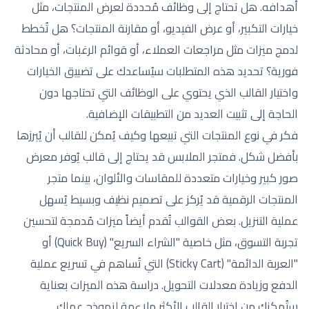
أهدافه. هل تحتاج إلى وظائف مُحددة لعرض المنتجات، مثل
خيارات التكبير، أو عرض الفيديو، أو مقارنة المنتجات؟ هل تُخطط
لدمج ميزات مثل مراجعات العملاء، أو قوائم الرغبات، أو محادثة
فورية؟ تحديد هذه المتطلبات سيُساعدك على تضييق الخيارات
واختيار القالب الذي يحتوي على الوظائف التي تحتاجها دون
الحاجة إلى تثبيت العديد من التطبيقات الإضافية.
فكر في نوع المنتجات التي تبيعها وكيف يُمكن للقالب أن يُبرزها
بأفضل شكل. فمتجر الملابس قد يحتاج إلى قالب يُوفر معرض
صور كبير وخيارات متعددة للمقاسات والألوان، بينما متجر
المنتجات الرقمية قد يُركز على تصميم نظيف وبسيط يُسهل
عملية التنزيل. بعض القوالب تُقدم أيضاً ميزات مُدمجة لتحسين
تجربة التسوق، مثل خاصية "الشراء السريع" (Quick Buy) أو
"العربة الدائمة" (Sticky Cart) التي تُساهم في تسريع عملية
الدفع وزيادة معدلات التحويل. دراسة هذه الميزات بعناية
ستُمكنك من اختيار القالب الأكثر ملاءمة لنموذج عملك.