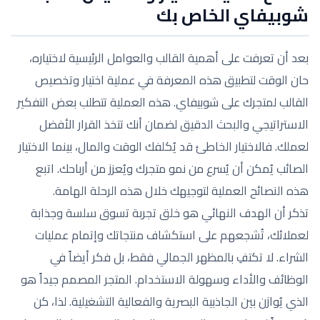
شوبيفاي الخاص بك
بعد أن تعرفت على أهمية القالب والعوامل الرئيسية لاختياره،
حان الوقت لتطبيق هذه المعرفة في عملية اختيار وتخصيص
القالب لمتجرك على شوبيفاي. هذه العملية تتطلب بعض التفكير
الاستراتيجي والبحث الدقيق لضمان أنك تتخذ القرار الأفضل
لعملك. فالاختيار الخاطئ قد يُكلفك الوقت والمال، بينما الاختيار
الصائب يُمكن أن يُسرع من نمو متجرك ويُعزز من أرباحك. اتبع
هذه النصائح العملية لتوجيهك خلال هذه الرحلة الهامة.
تذكر أن الهدف النهائي هو خلق تجربة تسوق سلسة وجذابة
لعملائك، تُشجعهم على استكشاف منتجاتك وإتمام عمليات
الشراء. لا تكتفِ بالمظهر الجمالي فقط، بل فكر أيضاً في
الوظائف والأداء وسهولة الاستخدام. المتجر المصمم جيداً هو
الذي يُوازن بين الجاذبية البصرية والفعالية التشغيلية. لذا، كن