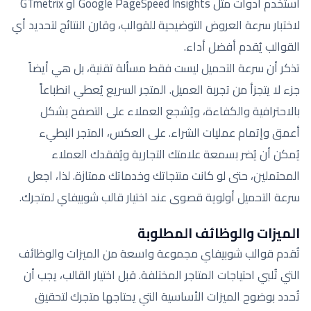
استخدم أدوات مثل Google PageSpeed Insights أو GTmetrix
لاختبار سرعة العروض التوضيحية للقوالب، وقارن النتائج لتحديد أي
القوالب يُقدم أفضل أداء.
تذكر أن سرعة التحميل ليست فقط مسألة تقنية، بل هي أيضاً
جزء لا يتجزأ من تجربة العميل. المتجر السريع يُعطي انطباعاً
بالاحترافية والكفاءة، ويُشجع العملاء على التصفح بشكل
أعمق وإتمام عمليات الشراء. على العكس، المتجر البطيء
يُمكن أن يُضر بسمعة علامتك التجارية ويُفقدك العملاء
المحتملين، حتى لو كانت منتجاتك وخدماتك ممتازة. لذا، اجعل
سرعة التحميل أولوية قصوى عند اختيار قالب شوبيفاي لمتجرك.
الميزات والوظائف المطلوبة
تُقدم قوالب شوبيفاي مجموعة واسعة من الميزات والوظائف
التي تُلبي احتياجات المتاجر المختلفة. قبل اختيار القالب، يجب أن
تُحدد بوضوح الميزات الأساسية التي يحتاجها متجرك لتحقيق