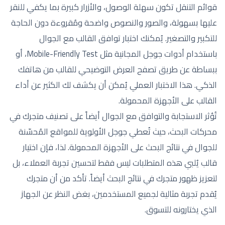
قوائم التنقل تكون سهلة الوصول، والأزرار كبيرة بما يكفي للنقر
عليها بسهولة، والصور والنصوص واضحة ومُقروءة دون الحاجة
للتكبير والتصغير. يُمكنك اختبار توافق القالب مع الجوال
باستخدام أدوات جوجل المجانية مثل Mobile-Friendly Test، أو
ببساطة عن طريق تصفح العرض التوضيحي للقالب من هاتفك
الذكي. هذا الاختبار العملي يُمكن أن يكشف لك الكثير عن أداء
القالب على الأجهزة المحمولة.
تُؤثر الاستجابة والتوافق مع الجوال أيضاً على تصنيف متجرك في
محركات البحث، حيث تُعطي جوجل الأولوية للمواقع المُحسّنة
للجوال في نتائج البحث على الأجهزة المحمولة. لذا، فإن اختيار
قالب يُلبي هذه المتطلبات ليس فقط لتحسين تجربة العملاء، بل
لتعزيز ظهور متجرك في نتائج البحث أيضاً. تأكد من أن متجرك
يُقدم تجربة مثالية لجميع المستخدمين، بغض النظر عن الجهاز
الذي يختارونه للتسوق.