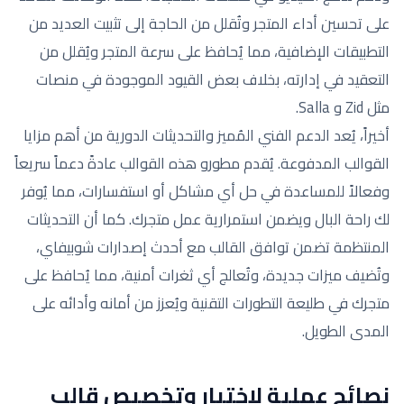
على تحسين أداء المتجر وتُقلل من الحاجة إلى تثبيت العديد من
التطبيقات الإضافية، مما يُحافظ على سرعة المتجر ويُقلل من
التعقيد في إدارته، بخلاف بعض القيود الموجودة في منصات
مثل Zid و Salla.
أخيراً، يُعد الدعم الفني المُميز والتحديثات الدورية من أهم مزايا
القوالب المدفوعة. يُقدم مطورو هذه القوالب عادةً دعماً سريعاً
وفعالاً للمساعدة في حل أي مشاكل أو استفسارات، مما يُوفر
لك راحة البال ويضمن استمرارية عمل متجرك. كما أن التحديثات
المنتظمة تضمن توافق القالب مع أحدث إصدارات شوبيفاي،
وتُضيف ميزات جديدة، وتُعالج أي ثغرات أمنية، مما يُحافظ على
متجرك في طليعة التطورات التقنية ويُعزز من أمانه وأدائه على
المدى الطويل.
نصائح عملية لاختيار وتخصيص قالب