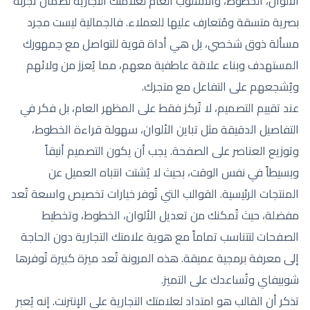
الألوان، الخطوط، والأسلوب العام لعلامتك التجارية لضمان تجربة
بصرية متسقة ومُتعارف عليها للعملاء. فالجمالية ليست مجرد
مسألة ذوق شخصي، بل هي أداة قوية للتواصل مع جمهورك
المستهدف وبناء علاقة عاطفية معهم، مما يُعزز من ولائهم
ويُشجعهم على التفاعل مع متجرك.
عند تقييم التصميم، لا تُركز فقط على المظهر العام، بل فكر في
التفاصيل الدقيقة مثل تباين الألوان، سهولة قراءة الخطوط،
وتوزيع العناصر على الصفحة. يجب أن يكون التصميم أنيقاً
وبسيطاً في نفس الوقت، بحيث لا يُشتت انتباه العميل عن
المنتجات الرئيسية. القوالب التي تُوفر خيارات تخصيص واسعة تُعد
مفضلة، حيث تُمكنك من تعديل الألوان، الخطوط، وتخطيط
الصفحات لتتناسب تماماً مع هوية علامتك التجارية دون الحاجة
إلى معرفة برمجية عميقة. هذه المرونة تُعد ميزة كبيرة تُوفرها
شوبيفاي وتُساعدك على التميز.
تذكر أن القالب هو امتداد لعلامتك التجارية على الإنترنت. إنه يُعبر