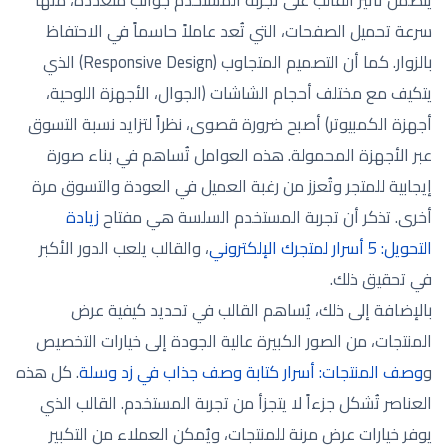
سرعة تحميل الصفحات، التي تُعد عاملاً حاسماً في الاحتفاظ
بالزوار. كما أن التصميم المتجاوب (Responsive Design) الذي
يتكيف مع مختلف أحجام الشاشات (الجوال، الأجهزة اللوحية،
أجهزة الكمبيوتر) أصبح ضرورة قصوى، نظراً لتزايد نسبة التسوق
عبر الأجهزة المحمولة. هذه العوامل تُساهم في بناء صورة
إيجابية للمتجر وتُعزز من رغبة العميل في العودة والتسوق مرة
أخرى. تذكر أن تجربة المستخدم السلسة هي مفتاح
زيادة
التحويل: 5 أسرار لمتجرك الإلكتروني
، والقالب يلعب الدور الأكبر
في تحقيق ذلك.
بالإضافة إلى ذلك، يُساهم القالب في تحديد كيفية عرض
المنتجات، من الصور الكبيرة عالية الجودة إلى خيارات التخصيص
و
وصف المنتجات: أسرار كتابة وصف جذاب في زد وسلة
. كل هذه
العناصر تُشكل جزءاً لا يتجزأ من تجربة المستخدم. القالب الذي
يوفر خيارات عرض مرنة للمنتجات، ويُمكن العملاء من التكبير