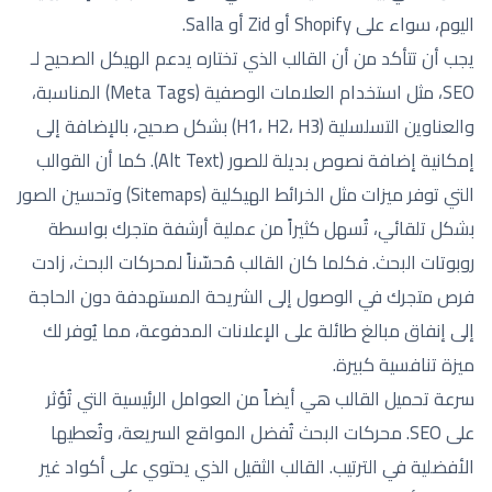
اليوم، سواء على Shopify أو Zid أو Salla.
يجب أن تتأكد من أن القالب الذي تختاره يدعم الهيكل الصحيح لـ
SEO، مثل استخدام العلامات الوصفية (Meta Tags) المناسبة،
والعناوين التسلسلية (H1، H2، H3) بشكل صحيح، بالإضافة إلى
إمكانية إضافة نصوص بديلة للصور (Alt Text). كما أن القوالب
التي توفر ميزات مثل الخرائط الهيكلية (Sitemaps) وتحسين الصور
بشكل تلقائي، تُسهل كثيراً من عملية أرشفة متجرك بواسطة
روبوتات البحث. فكلما كان القالب مُحسّناً لمحركات البحث، زادت
فرص متجرك في الوصول إلى الشريحة المستهدفة دون الحاجة
إلى إنفاق مبالغ طائلة على الإعلانات المدفوعة، مما يُوفر لك
ميزة تنافسية كبيرة.
سرعة تحميل القالب هي أيضاً من العوامل الرئيسية التي تُؤثر
على SEO. محركات البحث تُفضل المواقع السريعة، وتُعطيها
الأفضلية في الترتيب. القالب الثقيل الذي يحتوي على أكواد غير