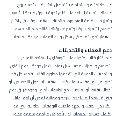
عن احترافيتك واهتمامك بالتفاصيل. اختيار قالب يُجسد روح
علامتك التجارية يُساعد على خلق تجربة تسوق فريدة لا تُنسى،
ويُعزز من القيمة المتصورة لمنتجاتك. استثمر الوقت في اختيار
تصميم يُشعرك بالرضا ويُعبر عن رؤيتك، فالتصميم الجيد هو
استثمار يُجنى ثماره في شكل ولاء العملاء وزيادة المبيعات.
دعم العملاء والتحديثات
عند اختيار قالب لمتجرك على شوبيفاي، لا يقتصر الأمر على
التصميم والميزات فحسب، بل يمتد ليشمل جودة الدعم الفني
والتحديثات الدورية التي يُقدمها مطورو القالب. فمشاكل قد
تظهر في أي وقت، سواء كانت استفسارات حول التخصيص، أو
أخطاء تقنية، أو تعارضات مع تطبيقات أخرى. وجود فريق دعم
فني مُستعد للمساعدة بسرعة وفعالية يُمكن أن يُوفر عليك
الكثير من الوقت والجهد ويُجنبك التوقفات الطويلة التي قد
تُكلفك خسارة المبيعات. لذا، تأكد من مراجعة سمعة مطور