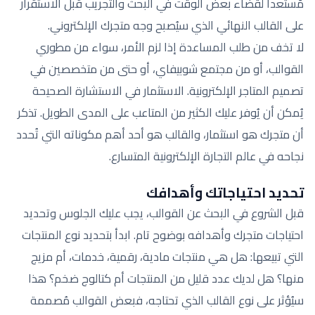
مُستعداً لقضاء بعض الوقت في البحث والتجريب قبل الاستقرار
على القالب النهائي الذي سيُصبح وجه متجرك الإلكتروني.
لا تخف من طلب المساعدة إذا لزم الأمر، سواء من مطوري
القوالب، أو من مجتمع شوبيفاي، أو حتى من متخصصين في
تصميم المتاجر الإلكترونية. الاستثمار في الاستشارة الصحيحة
يُمكن أن يُوفر عليك الكثير من المتاعب على المدى الطويل. تذكر
أن متجرك هو استثمار، والقالب هو أحد أهم مكوناته التي تُحدد
نجاحه في عالم التجارة الإلكترونية المتسارع.
تحديد احتياجاتك وأهدافك
قبل الشروع في البحث عن القوالب، يجب عليك الجلوس وتحديد
احتياجات متجرك وأهدافه بوضوح تام. ابدأ بتحديد نوع المنتجات
التي تبيعها: هل هي منتجات مادية، رقمية، خدمات، أم مزيج
منها؟ هل لديك عدد قليل من المنتجات أم كتالوج ضخم؟ هذا
سيُؤثر على نوع القالب الذي تحتاجه، فبعض القوالب مُصممة