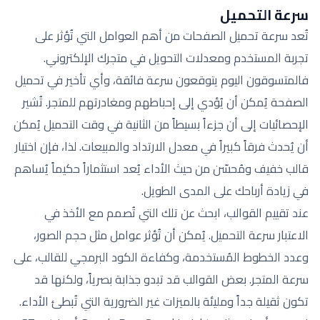
سرعة التحميل
تُعد سرعة تحميل الصفحات من أهم العوامل التي تُؤثر على
تجربة المستخدم ومعدلات التحويل في متجرك الإلكتروني.
فالمتسوقون اليوم يتوقعون سرعة فائقة، وأي تأخير في تحميل
الصفحة يُمكن أن يُؤدي إلى إحباطهم ومغادرتهم للمتجر. تُشير
الإحصائيات إلى أن جزءاً بسيطاً من الثانية في وقت التحميل يُمكن
أن يُحدث فرقاً كبيراً في معدل الارتداد والمبيعات. لذا، فإن اختيار
قالب خفيف ومُحسّن من حيث الأداء يُعد استثماراً حكيماً يُساهم
في زيادة أرباحك على المدى الطويل.
عند تقييم القوالب، ابحث عن تلك التي تُصمم مع الأخذ في
الاعتبار سرعة التحميل. يُمكن أن تُؤثر عوامل مثل حجم الصور،
وعدد الخطوط المُستخدمة، وكفاءة الكود البرمجي للقالب، على
سرعة المتجر. بعض القوالب قد تبدو جذابة بصرياً، ولكنها قد
تكون ثقيلة جداً ومليئة بالميزات غير الضرورية التي تُبطئ الأداء.