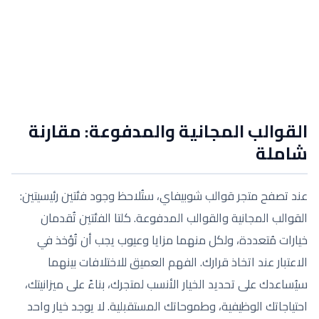
القوالب المجانية والمدفوعة: مقارنة
شاملة
عند تصفح متجر قوالب شوبيفاي، ستُلاحظ وجود فئتين رئيسيتين:
القوالب المجانية والقوالب المدفوعة. كلتا الفئتين تُقدمان
خيارات مُتعددة، ولكل منهما مزايا وعيوب يجب أن تُؤخذ في
الاعتبار عند اتخاذ قرارك. الفهم العميق للاختلافات بينهما
سيُساعدك على تحديد الخيار الأنسب لمتجرك، بناءً على ميزانيتك،
احتياجاتك الوظيفية، وطموحاتك المستقبلية. لا يوجد خيار واحد