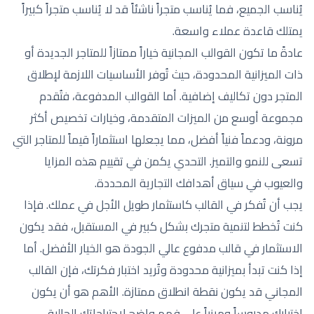
يُناسب الجميع، فما يُناسب متجراً ناشئاً قد لا يُناسب متجراً كبيراً
يمتلك قاعدة عملاء واسعة.
عادةً ما تكون القوالب المجانية خياراً ممتازاً للمتاجر الجديدة أو
ذات الميزانية المحدودة، حيث تُوفر الأساسيات اللازمة لإطلاق
المتجر دون تكاليف إضافية. أما القوالب المدفوعة، فتُقدم
مجموعة أوسع من الميزات المتقدمة، وخيارات تخصيص أكثر
مرونة، ودعماً فنياً أفضل، مما يجعلها استثماراً قيماً للمتاجر التي
تسعى للنمو والتميز. التحدي يكمن في تقييم هذه المزايا
والعيوب في سياق أهدافك التجارية المحددة.
يجب أن تُفكر في القالب كاستثمار طويل الأجل في عملك. فإذا
كنت تُخطط لتنمية متجرك بشكل كبير في المستقبل، فقد يكون
الاستثمار في قالب مدفوع عالي الجودة هو الخيار الأفضل. أما
إذا كنت تبدأ بميزانية محدودة وتُريد اختبار فكرتك، فإن القالب
المجاني قد يكون نقطة انطلاق ممتازة. الأهم هو أن يكون
اختيارك مدروساً ومبنياً على فهم واضح لاحتياجاتك الحالية