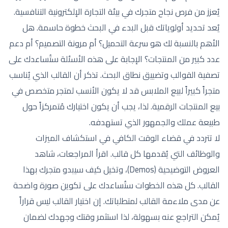
يُعزز من فرص نجاح متجرك في بيئة التجارة الإلكترونية التنافسية.
يُعد تحديد أولوياتك قبل البدء في البحث خطوة حاسمة. هل
الأهم بالنسبة لك هو سرعة التحميل؟ أم مرونة التصميم؟ أم دعم
عدد كبير من المنتجات؟ الإجابة على هذه الأسئلة ستُساعدك على
تصفية القوالب وتضييق نطاق البحث. تذكر أن القالب الذي يُناسب
متجراً كبيراً لبيع الملابس قد لا يكون الأنسب لمتجر متخصص في
بيع المنتجات الرقمية. لذا، يجب أن يكون اختيارك مُتمركزاً حول
طبيعة عملك والجمهور الذي تستهدفه.
لا تتردد في قضاء الوقت الكافي في استكشاف الميزات
والوظائف التي يُقدمها كل قالب. اقرأ المراجعات، شاهد
العروض التوضيحية (Demos)، وتخيل كيف سيبدو متجرك بهذا
القالب. كل هذه الخطوات ستُساعدك على تكوين صورة واضحة
عن مدى ملاءمة القالب لمتطلباتك. إن اختيار القالب ليس قراراً
يُمكن التراجع عنه بسهولة، لذا استثمر وقتك وجهدك لضمان