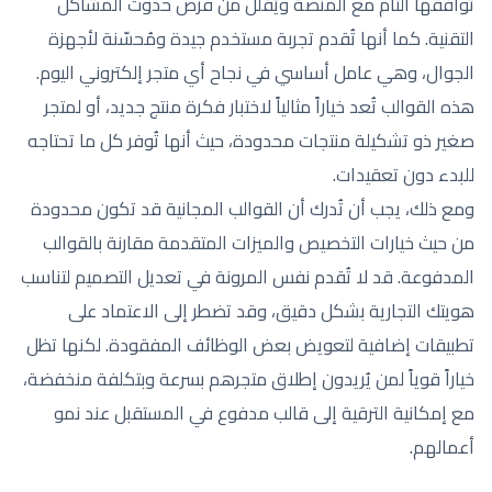
توافقها التام مع المنصة ويُقلل من فرص حدوث المشاكل
التقنية. كما أنها تُقدم تجربة مستخدم جيدة ومُحسّنة لأجهزة
الجوال، وهي عامل أساسي في نجاح أي متجر إلكتروني اليوم.
هذه القوالب تُعد خياراً مثالياً لاختبار فكرة منتج جديد، أو لمتجر
صغير ذو تشكيلة منتجات محدودة، حيث أنها تُوفر كل ما تحتاجه
للبدء دون تعقيدات.
ومع ذلك، يجب أن تُدرك أن القوالب المجانية قد تكون محدودة
من حيث خيارات التخصيص والميزات المتقدمة مقارنة بالقوالب
المدفوعة. قد لا تُقدم نفس المرونة في تعديل التصميم لتناسب
هويتك التجارية بشكل دقيق، وقد تضطر إلى الاعتماد على
تطبيقات إضافية لتعويض بعض الوظائف المفقودة. لكنها تظل
خياراً قوياً لمن يُريدون إطلاق متجرهم بسرعة وبتكلفة منخفضة،
مع إمكانية الترقية إلى قالب مدفوع في المستقبل عند نمو
أعمالهم.