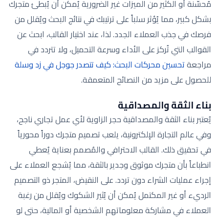
مُحسّنة أو الكثير من الميزات غير الضرورية يُمكن أن يُبطئ متجرك
بشكل كبير، مما يُؤثر سلباً على ترتيبك في نتائج البحث ويُقلل من
فرصك في جذب العملاء الجدد. لذا، عند اختيار القالب، ابحث عن
القوالب التي تُركز على الأداء وسرعة التحميل، ولا تتردد في
مراجعة
تحسين محركات البحث: كيف تتصدر جوجل في زد وسلة
للحصول على مزيد من النصائح المتعمقة.
بناء الثقة والمصداقية
يُعتبر بناء الثقة والمصداقية حجر الزاوية لأي عمل تجاري ناجح،
وفي عالم التجارة الإلكترونية، يلعب تصميم متجرك دوراً محورياً
في تحقيق ذلك. القالب الاحترافي والمُصمم بعناية يُعطي
انطباعاً بأن متجرك موثوق وجدير بالثقة، مما يُشجع العملاء على
إجراء عمليات الشراء دون تردد. على النقيض، المتجر ذو التصميم
الرديء أو غير المكتمل يُمكن أن يُثير الشكوك ويُقلل من رغبة
العملاء في مشاركة معلوماتهم الشخصية أو المالية، حتى لو