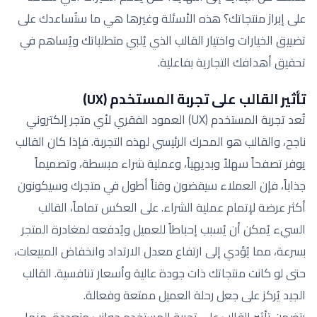
على إبراز منتجاتك؟ هذه الأسئلة وغيرها هي ما ستُساعدك على
تضييق الخيارات واختيار القالب الذي يُلبي متطلباتك ويُساهم في
تحقيق أهدافك التجارية بفاعلية.
تأثير القالب على تجربة المستخدم (UX)
تُعد تجربة المستخدم (UX) العمود الفقري لأي متجر إلكتروني
ناجح، والقالب هو المحرك الرئيسي لهذه التجربة. فإذا كان القالب
يوفر تصفحاً سهلاً وبديهياً، وعملية شراء مبسطة، وتصميماً
جذاباً، فإن العملاء سيقضون وقتاً أطول في متجرك وسيكونون
أكثر عرضة لإتمام عملية الشراء. على العكس تماماً، القالب
السيء يُمكن أن يُسبب إحباطاً للعميل ويُدفعه لمغادرة المتجر
بسرعة، مما يُؤدي إلى ارتفاع معدل الارتداد وانخفاض المبيعات،
حتى لو كانت منتجاتك ذات جودة عالية وأسعار تنافسية. القالب
الجيد يُركز على جعل رحلة العميل ممتعة وفعالة.
يتضمن تأثير القالب على تجربة المستخدم جوانب متعددة، منها