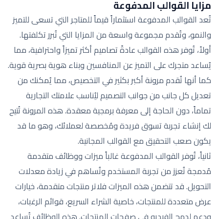
مزايا القوالب المدفوعة
تُعد القوالب المدفوعة استثماراً قيماً للمتاجر التي تسعى للتميز
والنمو، وتُقدم مجموعة واسعة من المزايا التي تُبرر تكلفتها.
أولاً، تُوفر هذه القوالب عادةً تصاميم أكثر تميزاً واحترافية، مما
يُساعد متجرك على التميز عن المنافسين وبناء هوية بصرية قوية.
كما أنها تُقدم مرونة أكبر بكثير في التخصيص، مما يُمكنك من
تعديل كل جانب من جوانب التصميم ليُناسب علامتك التجارية
تماماً، دون الحاجة إلى معرفة برمجية معقدة. هذه المرونة تُتيح
لك إنشاء تجربة تسوق فريدة ومُخصصة لعملائك، وهو ما قد
يكون صعب التحقيق مع القوالب المجانية.
ثانياً، تُوفر القوالب المدفوعة غالباً ميزات ووظائف متقدمة
مُدمجة تُعزز من تجربة المستخدم وتُساهم في زيادة معدلات
التحويل. قد تتضمن هذه الميزات فلاتر منتجات متقدمة، خيارات
عرض متعددة للمنتجات، خاصية الشراء السريع، قوائم الرغبات،
ودعم لدمج الفيديو في صفحات المنتجات. هذه الوظائف تُساعد