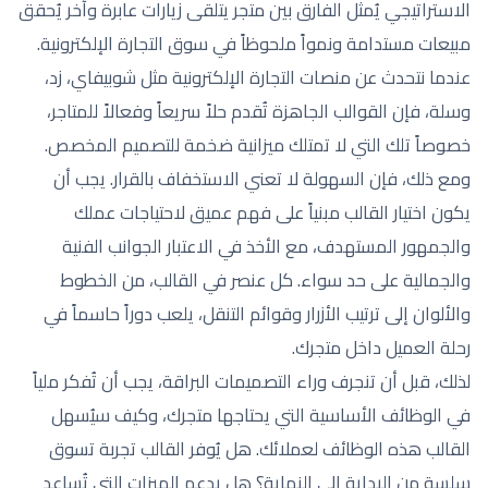
الاستراتيجي يُمثل الفارق بين متجر يتلقى زيارات عابرة وآخر يُحقق
مبيعات مستدامة ونمواً ملحوظاً في سوق التجارة الإلكترونية.
عندما نتحدث عن منصات التجارة الإلكترونية مثل شوبيفاي، زد،
وسلة، فإن القوالب الجاهزة تُقدم حلاً سريعاً وفعالاً للمتاجر،
خصوصاً تلك التي لا تمتلك ميزانية ضخمة للتصميم المخصص.
ومع ذلك، فإن السهولة لا تعني الاستخفاف بالقرار. يجب أن
يكون اختيار القالب مبنياً على فهم عميق لاحتياجات عملك
والجمهور المستهدف، مع الأخذ في الاعتبار الجوانب الفنية
والجمالية على حد سواء. كل عنصر في القالب، من الخطوط
والألوان إلى ترتيب الأزرار وقوائم التنقل، يلعب دوراً حاسماً في
رحلة العميل داخل متجرك.
لذلك، قبل أن تنجرف وراء التصميمات البراقة، يجب أن تُفكر ملياً
في الوظائف الأساسية التي يحتاجها متجرك، وكيف سيُسهل
القالب هذه الوظائف لعملائك. هل يُوفر القالب تجربة تسوق
سلسة من البداية إلى النهاية؟ هل يدعم الميزات التي تُساعد