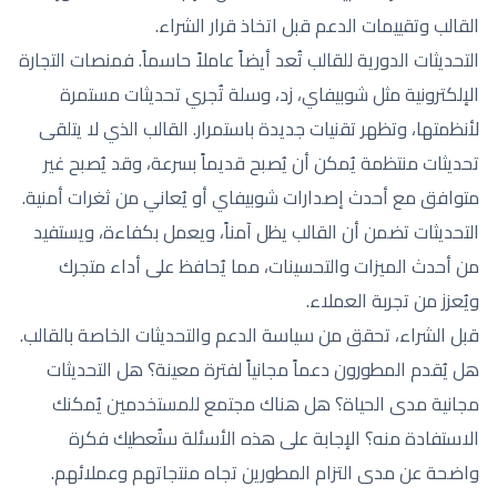
القالب وتقييمات الدعم قبل اتخاذ قرار الشراء.
التحديثات الدورية للقالب تُعد أيضاً عاملاً حاسماً. فمنصات التجارة
الإلكترونية مثل شوبيفاي، زد، وسلة تُجري تحديثات مستمرة
لأنظمتها، وتظهر تقنيات جديدة باستمرار. القالب الذي لا يتلقى
تحديثات منتظمة يُمكن أن يُصبح قديماً بسرعة، وقد يُصبح غير
متوافق مع أحدث إصدارات شوبيفاي أو يُعاني من ثغرات أمنية.
التحديثات تضمن أن القالب يظل آمناً، ويعمل بكفاءة، ويستفيد
من أحدث الميزات والتحسينات، مما يُحافظ على أداء متجرك
ويُعزز من تجربة العملاء.
قبل الشراء، تحقق من سياسة الدعم والتحديثات الخاصة بالقالب.
هل يُقدم المطورون دعماً مجانياً لفترة معينة؟ هل التحديثات
مجانية مدى الحياة؟ هل هناك مجتمع للمستخدمين يُمكنك
الاستفادة منه؟ الإجابة على هذه الأسئلة ستُعطيك فكرة
واضحة عن مدى التزام المطورين تجاه منتجاتهم وعملائهم.