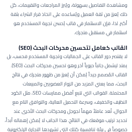
ومشاهدة التفاصيل بسهولة، ويُبرز المراجعات والتقييمات، كل
ذلك يُعزز من ثقة العميل ويُساعده على اتخاذ قرار الشراء بثقة
أكبر. لذا، فإن الاستثمار في قالب يُحسن تجربة المستخدم هو
استثمار في مستقبل متجرك.
القالب كعامل لتحسين محركات البحث (SEO)
لا يقتصر دور القالب على الجماليات وتجربة المستخدم فحسب، بل
يمتد ليشمل جانباً حيوياً آخر وهو تحسين محركات البحث (SEO).
القالب المُصمم جيداً يُمكن أن يُعزز من ظهور متجرك في نتائج
البحث، مما يعني المزيد من الزوار العضويين والمبيعات
المحتملة. القوالب التي تتبع أفضل ممارسات SEO، مثل الكود
النظيف والخفيف، وسرعة التحميل العالية، والتوافق التام مع
الجوال، تُعد عاملاً مهماً لجوجل ومحركات البحث الأخرى عند
تحديد ترتيب موقعك في النتائج. هذا الجانب لا يُمكن إهماله أبداً،
خصوصاً في بيئة تنافسية كتلك التي تشهدها التجارة الإلكترونية