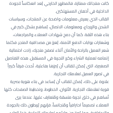
كانت منتجاتك ممتازة. فالمظهر الخارجي يُعد انعكاساً للجودة
الداخلية في أذهان المستهلكين.
القالب الذي يعرض معلومات واضحة عن المنتجات، وسياسات
الشحن والإرجاع، ومعلومات الاتصال، يُساهم بشكل كبير في
بناء هذه الثقة. كما أن دمج شهادات العملاء والمراجعات،
وشعارات بوابات الدفع الآمنة، يُعزز من مصداقية المتجر. فكلما
شعر العميل بالراحة والأمان أثناء تصفح متجرك، زادت احتمالية
إتمامه لعملية الشراء وكرر التجربة في المستقبل. هذه التفاصيل
الصغيرة، التي يُمكن للقالب أن يُبرزها بفاعلية، تُحدث فرقاً كبيراً
في تصور العميل لعلامتك التجارية.
علاوة على ذلك، يُمكن للقالب أن يُساعد في بناء هوية بصرية
قوية لعلامتك التجارية. الألوان، الخطوط، وتخطيط الصفحات كلها
تُساهم في خلق تجربة متسقة ومُتعارف عليها. عندما يرى
العملاء تصميماً احترافياً ومُتجانساً، فإنهم يُربطون ذلك بالجودة
والاحترافية، مما يُعزز من ولائهم لعلامتك التجارية. هذا الولاء