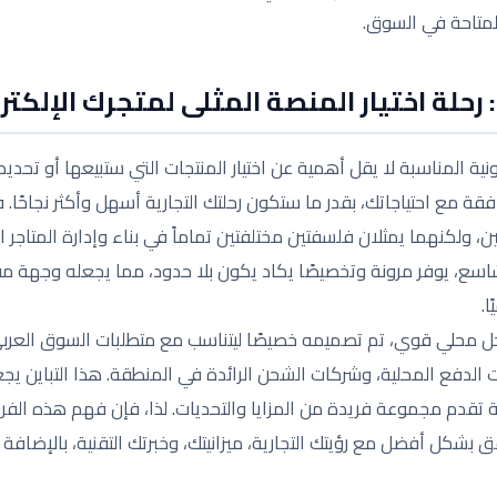
لمتاحة في السوق.
حلة اختيار المنصة المثلى لمتجرك الإلكتر
ترونية المناسبة لا يقل أهمية عن اختيار المنتجات التي ستبيعها أو تح
ة مع احتياجاتك، بقدر ما ستكون رحلتك التجارية أسهل وأكثر نجاحًا. 
 ولكنهما يمثلان فلسفتين مختلفتين تماماً في بناء وإدارة المتاجر ال
اسع، يوفر مرونة وتخصيصًا يكاد يكون بلا حدود، مما يجعله وجهة 
ا.
 كحل محلي قوي، تم تصميمه خصيصًا ليتناسب مع متطلبات السوق العر
 الدفع المحلية، وشركات الشحن الرائدة في المنطقة. هذا التباين يجعل
ة تقدم مجموعة فريدة من المزايا والتحديات. لذا، فإن فهم هذه ا
 بشكل أفضل مع رؤيتك التجارية، ميزانيتك، وخبرتك التقنية، بالإضافة 