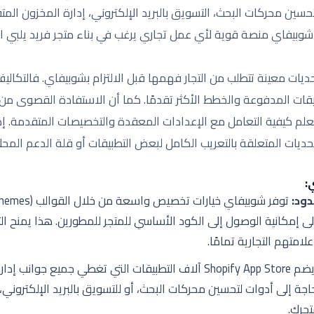
ين محركات البحث، التسويق بالبريد الإلكتروني، إدارة المخزون الم
شوبيفاي منصة قوية لأي عمل تجاري يرغب في بناء متجر فريد يلبي ا
ديات معينة تتطلب من التجار فهمها قبل الالتزام بشوبيفاي. فالتكالي
يقات المدفوعة والخطط الأكثر تقدمًا. كما أن الاستفادة القصوى 
 لتعلم كيفية التعامل مع الإعدادات المعقدة والتخصيصات المتقدمة. إض
ديات المتعلقة بالتعريب الكامل لبعض التطبيقات أو قلة الدعم المحل
:
ود:
 إمكانية الوصول إلى الكود الأساسي للمتجر للمطورين. هذا يمنح الت
متهم التجارية تمامًا.
يضم Shopify App Store آلاف التطبيقات التي تغطي جميع جوان
ة إلى أدوات لتحسين محركات البحث، أو للتسويق بالبريد الإلكتروني، أو 
تجرك.