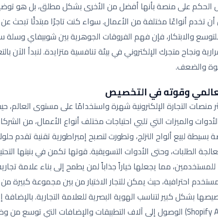
 الحكم على منصة بأنها أفضل من الأخرى بشكل مطلق، بل هو توضيح
تخدم أنواعًا مختلفة من الأعمال. سواء كنت تاجرًا مبتدئًا تبحث عن 
توسع والابتكار، فإن فهم الفروقات الجوهرية بين شوبيفاي وسلة سي
ارية ونجاح متجرك الإلكتروني في بيئة تنافسية متزايدة. لنبدأ الآن 
قوة والضعف.
عالمي وقوته في التخصيص
 منصات التجارة الإلكترونية شهرة واستخدامًا على مستوى العالم، حي
وات والميزات التي تلبي احتياجات مختلف أنواع الأعمال، من الشرك
بسيطة لبيع ألواح التزلج، وتطورت لتصبح إمبراطورية تقنية تقدم حلولاً 
معالجة الطلبات، وحتى الأدوات التسويقية. قوتها تكمن في بنيتها التحتية
لمستخدمين، مما يجعلها خياراً جذاباً لمن يطمح إلى بناء علامة تجارية
ستخدم احترافية، حيث يمكن للتجار الاختيار من بين مجموعة كبيرة من ا
ها بشكل كبير لتناسب الهوية البصرية للعلامة التجارية. بالإضافة إ
تطبيقات شوبيفاي (Shopify App Store) الوصول إلى آلاف التطبيقات والإضافات التي 