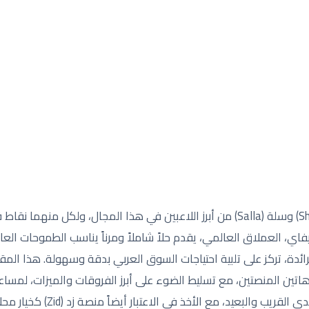
تعد منصتي شوبيفاي (Shopify) وسلة (Salla) من أبرز اللاعبين في هذا المجال، و
يفاي، العملاق العالمي، يقدم حلاً شاملاً ومرناً يناسب الطموحات الع
لرائدة، تركز على تلبية احتياجات السوق العربي بدقة وسهولة. هذا الم
اتين المنصتين، مع تسليط الضوء على أبرز الفروقات والميزات، لمساعد
يخدم أهداف متجرك على المدى القريب