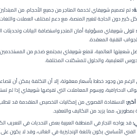
ة:
تم تصميم شوبيفاي لخدمة المتاجر من جميع الأحجام، من المبتدئين
ل كبير دون الحاجة لتغيير المنصة، مع دعم لمختلف العملات واللغات
تتولى شوبيفاي مسؤولية أمان المتجر واستضافة البيانات وتحديثات البر
جوانب التقنية المعقدة.
ل شعبيتها العالمية، تتمتع شوبيفاي بمجتمع ضخم من المستخدمين
دروس التعليمية، والحلول للمشكلات المختلفة.
الرغم من وجود خطط بأسعار معقولة، إلا أن التكلفة يمكن أن تتصاع
 الاحترافية، ورسوم المعاملات التي تفرضها شوبيفاي إذا لم تستخدم ify Payments
أكبر:
الاستفادة القصوى من إمكانيات التخصيص المتقدمة قد تتطلب
:
قد يواجه التجار في المنطقة العربية بعض التحديات في التعريب الك
 الفني الأساسي يكون باللغة الإنجليزية في الغالب، وقد لا يكون على