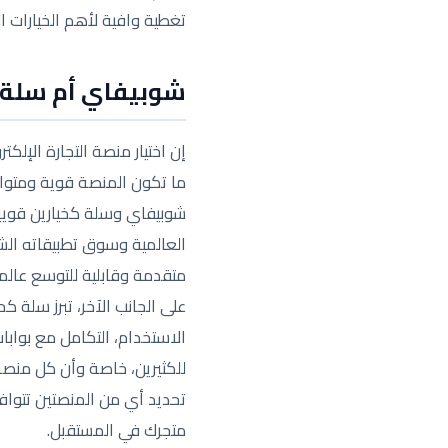
تغطية وافية لأهم الخيارات ا
شوبيفاي أم سلة: ر
إن اختيار منصة التجارة الإلك
ما تكون المنصة قوية ومتوافق
شوبيفاي وسلة كخيارين قويين،
العالمية وسوق تطبيقاته الش
متقدمة وقابلية للتوسع عالميً
على الجانب الآخر، تبرز سلة
الاستخدام، التكامل مع بوابات
للكثيرين، خاصة وأن كل منص
تحديد أي من المنصتين تتوافق
متجرك في المستقبل.