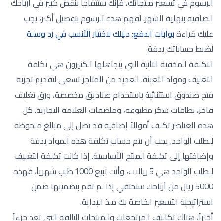
الرسوم في تسعير منتجاتك، فإنك ستتفاجأ بنقص كبير في أرباحك
الصافية بنهاية الشهر. لفهم هذه الرسوم بتفصيل أكبر، يجب
عليك قراءة
بوابات الدفع: دليلك لاختيار الأنسب في زد وسلة
لضبط حساباتك بدقة.
التكلفة المخفية الثانية التي يتجاهلها الكثيرون هي تكلفة
التغليف ومواد التعبئة. العديد من المتاجر تسعى لتقديم تجربة
فتح صندوق استثنائية باستخدام صناديق مخصصة، ورق تغليف
فاخر، بطاقات شكر مطبوعة، وملصقات العلامة التجارية. كل
هذه العناصر تكلف أموالاً إضافية قد تصل إلى مبالغ ملحوظة
للطلب الواحد. يجب أن يتم حساب تكلفة هذه المواد بدقة
وإضافتها إلى تكلفة المنتج الأساسية. إذا كانت تكلفة التغليف
للطلب الواحد هي 5 ريالات، وأنت تبيع 1000 طلب شهرياً، فهذه
5000 ريال من أرباحك ستختفي إذا لم تقم بتضمينها ضمن
استراتيجية التسعير الخاصة بك منذ البداية.
أخيراً، هناك تكاليف المرتجعات والمنتجات التالفة التي تعد جزءاً