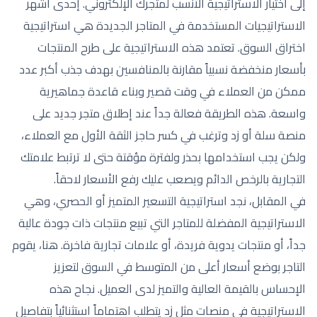
إلى اختيار الاستراتيجية الأنسب لمتجرك الإلكتروني. إحدى أشهر
الاستراتيجيات المستخدمة في المتاجر الجديدة هي استراتيجية
اختراق السوق. تعتمد هذه الاستراتيجية على طرح المنتجات
بأسعار منخفضة نسبياً مقارنة بالمنافسين بهدف جذب أكبر عدد
ممكن من العملاء في وقت قصير وبناء قاعدة جماهيرية
واسعة. هذه الطريقة فعالة جداً عند إطلاق متجر جديد على
منصة سلة أو زد وترغب في كسر حاجز الثقة الأول مع العملاء،
ولكن يجب استخدامها بحذر ولفترة مؤقتة حتى لا ترتبط علامتك
التجارية بالرخص الدائم ويصعب عليك رفع الأسعار لاحقاً.
في المقابل، نجد استراتيجية التسعير المتميز أو الحصري، وهي
الاستراتيجية المفضلة للمتاجر التي تبيع منتجات ذات جودة عالية
جداً، أو منتجات يدوية فريدة، أو علامات تجارية فاخرة. هنا، يقوم
التاجر بوضع أسعار أعلى من المتوسط في السوق لتعزيز
الإحساس بالقيمة العالية والتميز لدى العميل. نجاح هذه
الاستراتيجية في منصات مثل زد يتطلب اهتماماً استثنائياً بتفاصيل