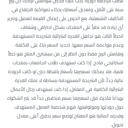
تتطلب مراجعة دورية. يجب عليك فحص هوامش أرباحك كل ربع
سنة على الأقل، وتعديل أسعارك بذكاء لمواكبة الارتفاع في
التكاليف التشغيلية، مع الحرص على إيصال القيمة للعميل وتبرير
أي زيادة قد تطرأ على المنتجات بشكل احترافي وشفاف.
الخطأ الثالث هو تجاهل القدرة الشرائية للشريحة المستهدفة
وعدم مواءمة السعر معها. تحديد السعر بناءً على التكلفة
وهامش الربح فقط دون النظر إلى من سيشتري المنتج هو خطأ
استراتيجي فادح. إذا كنت تستهدف طلاب الجامعات بمنتجات
تقنية، فلا يمكنك تسعيرها بأسعار باهظة حتى لو كانت الجودة
عالية جداً، لأن الشريحة المستهدفة ببساطة لا تملك القدرة
الشرائية الكافية. في المقابل، إذا كنت تستهدف رجال الأعمال
بهدايا فاخرة، فإن تسعيرها بسعر منخفض جداً قد يثير الشكوك
حول جودتها وموثوقيتها. فهم شخصية العميل المستهدف
وقدرته المالية هو المفتاح لوضع سعر يحقق أعلى معدل
تحويل.