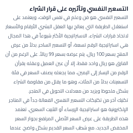
التسعير النفسي وتأثيره على قرار الشراء
التسعير النفسي هو فن وعلم في نفس الوقت، ويعتمد على
استغلال الطريقة التي يعالج بها العقل البشري الأرقام والأسعار
لاتخاذ قرارات الشراء. الاستراتيجية الأكثر شيوعاً في هذا المجال
هي استراتيجية الرقم تسعة، أو التسعير الساحر. بدلاً من عرض
المنتج بسعر 100 ريال، يتم عرضه بسعر 99 ريالاً. على الرغم من أن
الفارق هو ريال واحد فقط، إلا أن عين العميل وعقله يقرآن
الرقم من اليسار إلى اليمين، مما يجعله يصنف السعر في فئة
التسعينات بدلاً من المئات، وهو ما يقلل من مقاومة الشراء
بشكل ملحوظ ويزيد من معدلات التحويل في المتجر.
تكتيك آخر من تكتيكات التسعير النفسي الفعالة جداً في المتاجر
الإلكترونية هو استراتيجية الإرساء أو التثبيت السعري. تعتمد
هذه الطريقة على عرض السعر الأصلي المرتفع بجوار السعر
المخفض الجديد، مع شطب السعر القديم بشكل واضح. عندما