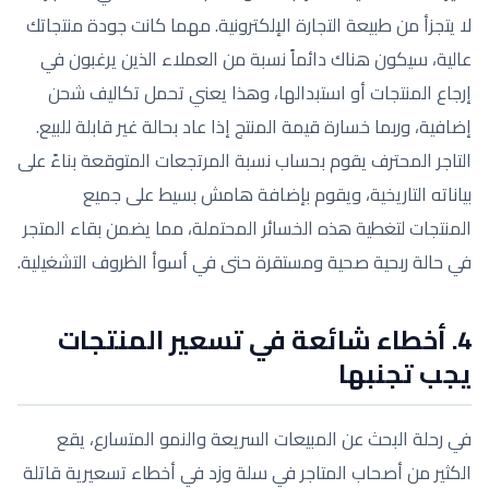
لا يتجزأ من طبيعة التجارة الإلكترونية. مهما كانت جودة منتجاتك
عالية، سيكون هناك دائماً نسبة من العملاء الذين يرغبون في
إرجاع المنتجات أو استبدالها، وهذا يعني تحمل تكاليف شحن
إضافية، وربما خسارة قيمة المنتج إذا عاد بحالة غير قابلة للبيع.
التاجر المحترف يقوم بحساب نسبة المرتجعات المتوقعة بناءً على
بياناته التاريخية، ويقوم بإضافة هامش بسيط على جميع
المنتجات لتغطية هذه الخسائر المحتملة، مما يضمن بقاء المتجر
في حالة ربحية صحية ومستقرة حتى في أسوأ الظروف التشغيلية.
4. أخطاء شائعة في تسعير المنتجات
يجب تجنبها
في رحلة البحث عن المبيعات السريعة والنمو المتسارع، يقع
الكثير من أصحاب المتاجر في سلة وزد في أخطاء تسعيرية قاتلة