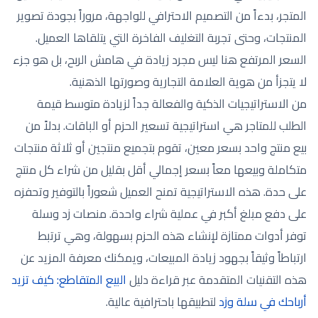
المتجر، بدءاً من التصميم الاحترافي للواجهة، مروراً بجودة تصوير
المنتجات، وحتى تجربة التغليف الفاخرة التي يتلقاها العميل.
السعر المرتفع هنا ليس مجرد زيادة في هامش الربح، بل هو جزء
لا يتجزأ من هوية العلامة التجارية وصورتها الذهنية.
من الاستراتيجيات الذكية والفعالة جداً لزيادة متوسط قيمة
الطلب للمتاجر هي استراتيجية تسعير الحزم أو الباقات. بدلاً من
بيع منتج واحد بسعر معين، تقوم بتجميع منتجين أو ثلاثة منتجات
متكاملة وبيعها معاً بسعر إجمالي أقل بقليل من شراء كل منتج
على حدة. هذه الاستراتيجية تمنح العميل شعوراً بالتوفير وتحفزه
على دفع مبلغ أكبر في عملية شراء واحدة. منصات زد وسلة
توفر أدوات ممتازة لإنشاء هذه الحزم بسهولة، وهي ترتبط
ارتباطاً وثيقاً بجهود زيادة المبيعات، ويمكنك معرفة المزيد عن
هذه التقنيات المتقدمة عبر قراءة دليل
البيع المتقاطع: كيف تزيد
أرباحك في سلة وزد
لتطبيقها باحترافية عالية.