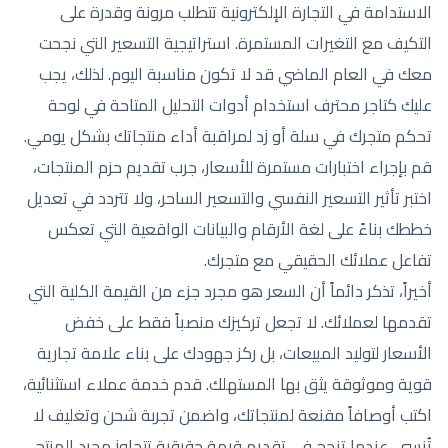
الاستدامة في التجارة الإلكترونية تتطلب مرونة وقدرة على
التكيف مع التغيرات المستمرة. استراتيجية التسعير التي نجحت
معك في العام الماضي قد لا تكون مناسبة اليوم. لذلك، يجب
عليك كتاجر محترف استخدام أدوات التحليل المتاحة في لوحة
تحكم متجرك في سلة أو زد لمراقبة أداء منتجاتك بشكل يومي.
قم بإجراء اختبارات مستمرة للأسعار، جرب تقديم حزم المنتجات،
اختبر تأثير التسعير النفسي والتسعير الساحر، ولا تتردد في تعديل
خططك بناءً على لغة الأرقام والبيانات الواقعية التي تعكس
تفاعل عملائك الحقيقي مع متجرك.
أخيراً، تذكر دائماً أن السعر هو مجرد جزء من القيمة الكلية التي
تقدمها لعملائك. لا تجعل تركيزك منصباً فقط على خفض
الأسعار لتوليد المبيعات، بل ركز جهودك على بناء علامة تجارية
قوية وموثوقة يثق بها المستهلك. قدم خدمة عملاء استثنائية،
اكتب أوصافاً مقنعة لمنتجاتك، واضمن تجربة شحن وتغليف لا
تُنسى. عندما تنجح في تقديم قيمة حقيقية تتجاوز مجرد المنتج