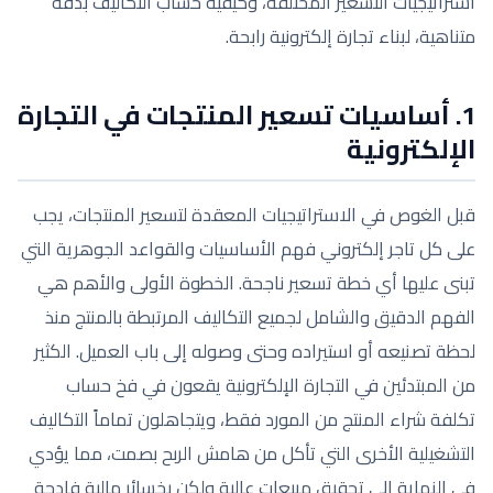
استراتيجيات التسعير المختلفة، وكيفية حساب التكاليف بدقة
متناهية، لبناء تجارة إلكترونية رابحة.
1. أساسيات تسعير المنتجات في التجارة
الإلكترونية
قبل الغوص في الاستراتيجيات المعقدة لتسعير المنتجات، يجب
على كل تاجر إلكتروني فهم الأساسيات والقواعد الجوهرية التي
تبنى عليها أي خطة تسعير ناجحة. الخطوة الأولى والأهم هي
الفهم الدقيق والشامل لجميع التكاليف المرتبطة بالمنتج منذ
لحظة تصنيعه أو استيراده وحتى وصوله إلى باب العميل. الكثير
من المبتدئين في التجارة الإلكترونية يقعون في فخ حساب
تكلفة شراء المنتج من المورد فقط، ويتجاهلون تماماً التكاليف
التشغيلية الأخرى التي تأكل من هامش الربح بصمت، مما يؤدي
في النهاية إلى تحقيق مبيعات عالية ولكن بخسائر مالية فادحة