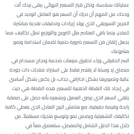
عملياتك بسلاسة، ولكن قرار التسعير النهائي يبقى بيدك أنت
وحدك. من المهم أن ندرك أن السعر هو العامل الوحيد في
المزيج التسويقي الذي يولد إيرادات وتدفقات نقدية مباشرة
للمتجر، بينما باقي العناصر مثل الترويج والتوزيع تمثل تكاليف، مما
يجعل إتقان فن التسعير ضرورة حتمية لضمان استدامة ونمو
مشروعك.
السر الحقيقي وراء تحقيق مبيعات ضخمة ونجاح مستدام في
منصتي زد وسلة لا يقتصر فقط على استيراد منتجات ذات جودة
عالية وتصويرها بشكل احترافي جذاب، بل يكمن بشكل أساسي
في إيجاد تلك النقطة الذهبية للتسعير. هذه النقطة هي حيث
يلتقي السعر الذي يرضي العميل ويشعره بأنه حصل على صفقة
رابحة وقيمة حقيقية، مع هامش الربح العادل الذي يغطي كافة
تكاليفك التشغيلية ويضمن نمو وتوسع متجرك مستقبلاً. من
خلال هذا الدليل الشامل والمفصل، سنتعمق معاً في