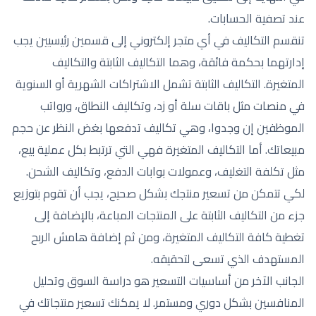
عند تصفية الحسابات.
تنقسم التكاليف في أي متجر إلكتروني إلى قسمين رئيسيين يجب
إدارتهما بحكمة فائقة، وهما التكاليف الثابتة والتكاليف
المتغيرة. التكاليف الثابتة تشمل الاشتراكات الشهرية أو السنوية
في منصات مثل باقات سلة أو زد، وتكاليف النطاق، ورواتب
الموظفين إن وجدوا، وهي تكاليف تدفعها بغض النظر عن حجم
مبيعاتك. أما التكاليف المتغيرة فهي التي ترتبط بكل عملية بيع،
مثل تكلفة التغليف، وعمولات بوابات الدفع، وتكاليف الشحن.
لكي تتمكن من تسعير منتجك بشكل صحيح، يجب أن تقوم بتوزيع
جزء من التكاليف الثابتة على المنتجات المباعة، بالإضافة إلى
تغطية كافة التكاليف المتغيرة، ومن ثم إضافة هامش الربح
المستهدف الذي تسعى لتحقيقه.
الجانب الآخر من أساسيات التسعير هو دراسة السوق وتحليل
المنافسين بشكل دوري ومستمر. لا يمكنك تسعير منتجاتك في