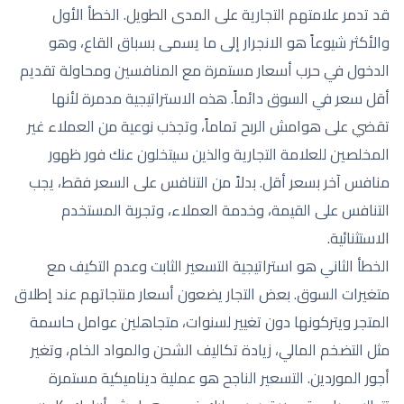
قد تدمر علامتهم التجارية على المدى الطويل. الخطأ الأول
والأكثر شيوعاً هو الانجرار إلى ما يسمى بسباق القاع، وهو
الدخول في حرب أسعار مستمرة مع المنافسين ومحاولة تقديم
أقل سعر في السوق دائماً. هذه الاستراتيجية مدمرة لأنها
تقضي على هوامش الربح تماماً، وتجذب نوعية من العملاء غير
المخلصين للعلامة التجارية والذين سيتخلون عنك فور ظهور
منافس آخر بسعر أقل. بدلاً من التنافس على السعر فقط، يجب
التنافس على القيمة، وخدمة العملاء، وتجربة المستخدم
الاستثنائية.
الخطأ الثاني هو استراتيجية التسعير الثابت وعدم التكيف مع
متغيرات السوق. بعض التجار يضعون أسعار منتجاتهم عند إطلاق
المتجر ويتركونها دون تغيير لسنوات، متجاهلين عوامل حاسمة
مثل التضخم المالي، زيادة تكاليف الشحن والمواد الخام، وتغير
أجور الموردين. التسعير الناجح هو عملية ديناميكية مستمرة