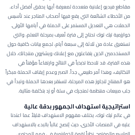
مقاطع فيديو إعلانية متعددة لمعرفة أيها يحقق أفضل أداء.
من الأخطاء الشائعة التي يقع فيها أصحاب المتاجر عند تأسيس
الحملات هي التعديل المستمر على الحملة في أيامها الأولى.
خوارزمية تيك توك تحتاج إلى فترة تُعرف بمرحلة التعلم، والتي
تستغرق عادة من ثلاثة إلى سبعة أيام، لجمع بيانات كافية حول
المستخدمين الذين يتفاعلون مع إعلانك ويشترون منتجاتك. خلال
هذه الفترة، قد تلاحظ تذبذباً في النتائج وارتفاعاً مؤقتاً في
التكاليف، وهذا أمر طبيعي جداً. الصبر وعدم إيقاف الحملة مبكراً
هو المفتاح لتجاوز هذه المرحلة، لتستقر بعدها الحملة وتبدأ في
جلب مبيعات منتظمة لمتجرك في سلة أو زد بتكلفة مثالية.
استراتيجية استهداف الجمهور بدقة عالية
في عالم تيك توك، يختلف مفهوم الاستهداف قليلاً عما اعتدنا
عليه في المنصات الأخرى، حيث يُنصح غالباً بالبدء بالاستهداف
الواسع والمفتوح. نظراً لقوة الخوارزمية في فهم المحتوى