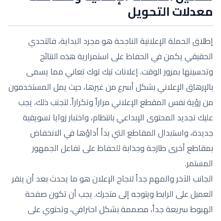
معدلات التحويل
إطلاق الحملة الإعلانية الناجحة هو مجرد البداية، فالتحدي
الحقيقي يكمن في الحفاظ على استمرارية هذه النتائج
وتحسينها بمرور الوقت. إعلانات تيك توك تعاني مما يسمى
بالإرهاق الإعلاني بشكل أسرع من غيرها، حيث يمل المستخدمون
من رؤية نفس المقطع الإعلاني مراراً وتكراراً. لتجنب ذلك، يجب
عليك تجديد المحتوى الإبداعي بانتظام، واختبار زوايا تسويقية
جديدة، واستبدال المقاطع التي بدأ أداؤها في الانخفاض
بمقاطع أخرى طازجة وجذابة للحفاظ على تفاعل الجمهور
المستمر.
الجانب الآخر والمهم جداً لنجاح الإعلان هو ما يحدث بعد أن ينقر
العميل على الرابط ويتوجه إلى متجرك. يجب أن تكون صفحة
الهبوط سريعة جداً، مصممة بشكل احترافي، وتحتوي على