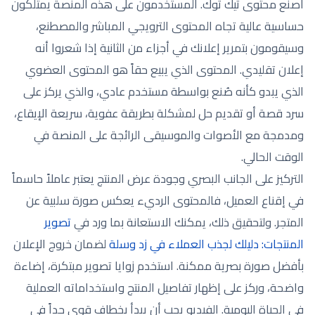
اصنع محتوى تيك توك. المستخدمون على هذه المنصة يمتلكون
حساسية عالية تجاه المحتوى الترويجي المباشر والمصطنع،
وسيقومون بتمرير إعلانك في أجزاء من الثانية إذا شعروا أنه
إعلان تقليدي. المحتوى الذي يبيع حقاً هو المحتوى العضوي
الذي يبدو كأنه صُنع بواسطة مستخدم عادي، والذي يركز على
سرد قصة أو تقديم حل لمشكلة بطريقة عفوية، سريعة الإيقاع،
ومدمجة مع الأصوات والموسيقى الرائجة على المنصة في
الوقت الحالي.
التركيز على الجانب البصري وجودة عرض المنتج يعتبر عاملاً حاسماً
في إقناع العميل، فالمحتوى الرديء يعكس صورة سلبية عن
المتجر. ولتحقيق ذلك، يمكنك الاستعانة بما ورد في
تصوير
المنتجات: دليلك لجذب العملاء في زد وسلة
لضمان خروج الإعلان
بأفضل صورة بصرية ممكنة. استخدم زوايا تصوير مبتكرة، إضاءة
واضحة، وركز على إظهار تفاصيل المنتج واستخداماته العملية
في الحياة اليومية. الفيديو يجب أن يبدأ بخطاف قوي جداً في