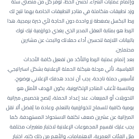
وإتمام عمليات الشراء. لحسن الحظ، توفر كل من منصتي سلة
وزد تطبيقات متكاملة في متاجر التطبيقات الخاصة بهما تتيح لك
ربط البكسل بضغطة زر واحدة دون الحاجة لأي خبرة برمجية. هذا
الربط هو بمثابة العقل المدبر الذي يغذي خوارزمية تيك توك
بالبيانات اللازمة لتحسين أداء حملاتك والبحث عن مشترين
محتملين.
بعد إتمام عملية الربط والتأكد من تفعيل كافة الأحداث
القياسية، تأتي مرحلة هيكلة الحملة الإعلانية بشكل استراتيجي.
لتأسيس حملة ناجحة، يجب أن تحدد هدفك الإعلاني بوضوح،
وبالنسبة لأغلب المتاجر الإلكترونية، يكون الهدف الأمثل هو
التحويلات أو المبيعات. عند إعداد الحملة، يُنصح بتخصيص ميزانية
يومية كافية للسماح للخوارزمية بالتعلم، وعادة ما يُفضل ألا تقل
الميزانية عن عشرين ضعف تكلفة الاستحواذ المستهدفة. كما
يجب عليك تقسيم المجموعات الإعلانية لاختبار متغيرات مختلفة
مثل الفئات العمرية، الاهتمامات، والأهم من ذلك كله، اختبار