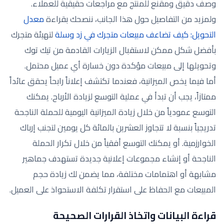
وصف دقيق ومقنع للمنتج مع مراجعات حقيقية للعملاء.
ولمزيد من التفاصيل حول هذا الجانب، ننصحك بقراءة
معدل
التحويل: كيف تضاعف مبيعات متجرك في زد وسلة
لتهيئة متجرك
بأفضل شكل ممكن لاستقبال الزيارات القادمة من تيك توك
وتحويلها إلى مبيعات مؤكدة دون خسارة أي عميل محتمل.
أما فيما يخص الميزانية، فعندما تكتشف إعلاناً رابحاً يحقق عائداً
ممتازاً، يجب أن تبدأ في عملية التوسع لزيادة الأرباح. يمكنك
التوسع عمودياً من خلال زيادة الميزانية اليومية للحملة الناجحة
تدريجياً بنسبة لا تتجاوز العشرين بالمائة كل يومين لتجنب إرباك
الخوارزمية. أو يمكنك التوسع أفقياً من خلال تكرار الحملة
الناجحة أو إنشاء مجموعات إعلانية جديدة تستهدف جماهير
مشابهة أو اهتمامات مختلفة، مما يضمن لك زيادة حجم
المبيعات مع الحفاظ على استقرار تكلفة الاستحواذ على العميل.
قراءة البيانات واتخاذ القرارات الصحيحة