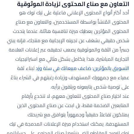
التعاون مع صناع المحتوى لزيادة الموثوقية
أحد أكثر أنواع المحتوى الإعلاني فاعلية على تيك توك هو
المحتوى المُنشأ بواسطة المستخدمين، والتعاون مع صناع
المحتوى المؤثرين يعطيك ميزة تنافسية هائلة. عندما يتحدث
شخص حقيقي بشغف عن تجربته الإيجابية مع منتجك، فإنه يبني
جسراً من الثقة والموثوقية يصعب تحقيقه عبر إعلانات العلامة
التجارية المباشرة. هذا يتكامل بشكل مثالي مع استراتيجيات
التسويق بالمؤثرين: ضاعف مبيعاتك في سلة وزد
لبناء ثقة
عمياء مع جمهورك المستهدف وزيادة رغبتهم في الشراء بناءً
على توصية شخص يتابعونه ويثقون برأيه.
عند اختيار صناع المحتوى للتعاون معهم، لا تنخدع بأرقام
المتابعين الضخمة فقط، بل ابحث عن صناع المحتوى الذين
يمتلكون تفاعلاً حقيقياً وجمهوراً يتوافق مع شريحتك
المستهدفة. يمكنك استخدام ميزة الإعلانات المدمجة في تيك
توك لترويج المقاطع التي ينشرها صناع المحتوى على حساباتهم