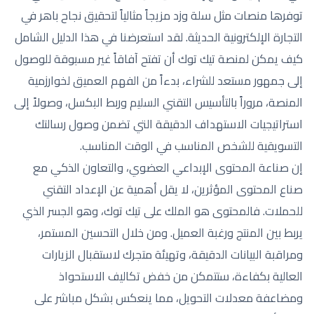
توفرها منصات مثل سلة وزد مزيجاً مثالياً لتحقيق نجاح باهر في
التجارة الإلكترونية الحديثة. لقد استعرضنا في هذا الدليل الشامل
كيف يمكن لمنصة تيك توك أن تفتح آفاقاً غير مسبوقة للوصول
إلى جمهور مستعد للشراء، بدءاً من الفهم العميق لخوارزمية
المنصة، مروراً بالتأسيس التقني السليم وربط البكسل، وصولاً إلى
استراتيجيات الاستهداف الدقيقة التي تضمن وصول رسالتك
التسويقية للشخص المناسب في الوقت المناسب.
إن صناعة المحتوى الإبداعي العضوي، والتعاون الذكي مع
صناع المحتوى المؤثرين، لا يقل أهمية عن الإعداد التقني
للحملات. فالمحتوى هو الملك على تيك توك، وهو الجسر الذي
يربط بين المنتج ورغبة العميل. ومن خلال التحسين المستمر،
ومراقبة البيانات الدقيقة، وتهيئة متجرك لاستقبال الزيارات
العالية بكفاءة، ستتمكن من خفض تكاليف الاستحواذ
ومضاعفة معدلات التحويل، مما ينعكس بشكل مباشر على