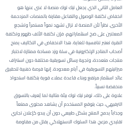
العامل الثاني الذي يجعل تيك توك منصة لا غنى عنها هو
انخفاض تكلفة الوصول والتفاعل مقارنة بالمنصات المزدحمة
الأخرى. نظراً لأن المنصة لا تزال تشهد نمواً مستمراً وتشجع
المعلنين على ضخ استثماراتهم، فإن تكلفة الألف ظهور وتكلفة
النقرة تعتبر تنافسية للغاية. هذا الانخفاض في التكاليف يمنح
أصحاب المتاجر الإلكترونية في سلة وزد مساحة ممتازة لاختبار
منتجات متعددة، وتجربة رسائل تسويقية مختلفة دون استنزاف
ميزانيتهم التسويقية في أيام معدودة. إنها فرصة ذهبية لتحقيق
عائد استثمار مرتفع وبناء قاعدة عملاء قوية بتكلفة استحواذ
منخفضة نسبياً.
علاوة على ذلك، توفر تيك توك بيئة مثالية لما يُعرف بالتسوق
الترفيهي، حيث يتوقع المستخدم أن يشاهد محتوى ممتعاً
وجذاباً يدمج المنتج بشكل طبيعي دون أن يبدو كإعلان تجاري
تقليدي مزعج. هذا السلوك الاستهلاكي يقلل من مقاومة