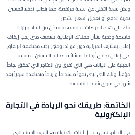
ولكن نسبة التخلي عن السلة مرتفعة، مما يتطلب تدخلاً لتحسين
تجربة الدفع أو تعديل أسعار الشحن.
بناءً على هذه القراءات الدقيقة، ستتمكن من اتخاذ قرارات
حاسمة وذكية بشأن حملاتك الإعلانية. ستعرف متى يجب إيقاف
إعلان يستنزف الميزانية دون عوائد، ومتى يجب مضاعفة الإنفاق
على إعلان يحقق أرقاماً استثنائية. عملية التحسين المستمر
المبنية على البيانات هي التي تفرق بين المتاجر التي تحقق نجاحاً
مؤقتاً، وتلك التي تبني نمواً مستداماً وأرباحاً متصاعدة شهراً بعد
شهر في سوق شديد التنافسية.
الخاتمة: طريقك نحو الريادة في التجارة
الإلكترونية
في الختام، يمثل دمج إعلانات تيك توك مع القوة التقنية التي