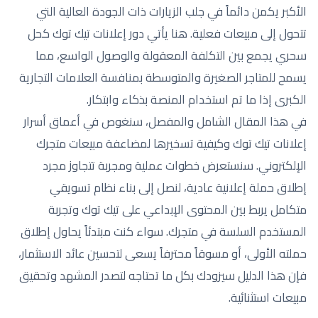
الأكبر يكمن دائماً في جلب الزيارات ذات الجودة العالية التي
تتحول إلى مبيعات فعلية. هنا يأتي دور إعلانات تيك توك كحل
سحري يجمع بين التكلفة المعقولة والوصول الواسع، مما
يسمح للمتاجر الصغيرة والمتوسطة بمنافسة العلامات التجارية
الكبرى إذا ما تم استخدام المنصة بذكاء وابتكار.
في هذا المقال الشامل والمفصل، سنغوص في أعماق أسرار
إعلانات تيك توك وكيفية تسخيرها لمضاعفة مبيعات متجرك
الإلكتروني. سنستعرض خطوات عملية ومجربة تتجاوز مجرد
إطلاق حملة إعلانية عادية، لنصل إلى بناء نظام تسويقي
متكامل يربط بين المحتوى الإبداعي على تيك توك وتجربة
المستخدم السلسة في متجرك. سواء كنت مبتدئاً يحاول إطلاق
حملته الأولى، أو مسوقاً محترفاً يسعى لتحسين عائد الاستثمار،
فإن هذا الدليل سيزودك بكل ما تحتاجه لتصدر المشهد وتحقيق
مبيعات استثنائية.