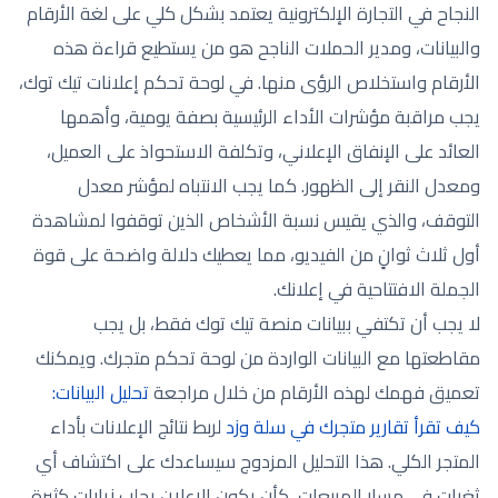
النجاح في التجارة الإلكترونية يعتمد بشكل كلي على لغة الأرقام
والبيانات، ومدير الحملات الناجح هو من يستطيع قراءة هذه
الأرقام واستخلاص الرؤى منها. في لوحة تحكم إعلانات تيك توك،
يجب مراقبة مؤشرات الأداء الرئيسية بصفة يومية، وأهمها
العائد على الإنفاق الإعلاني، وتكلفة الاستحواذ على العميل،
ومعدل النقر إلى الظهور. كما يجب الانتباه لمؤشر معدل
التوقف، والذي يقيس نسبة الأشخاص الذين توقفوا لمشاهدة
أول ثلاث ثوانٍ من الفيديو، مما يعطيك دلالة واضحة على قوة
الجملة الافتتاحية في إعلانك.
لا يجب أن تكتفي ببيانات منصة تيك توك فقط، بل يجب
مقاطعتها مع البيانات الواردة من لوحة تحكم متجرك. ويمكنك
تعميق فهمك لهذه الأرقام من خلال مراجعة
تحليل البيانات:
كيف تقرأ تقارير متجرك في سلة وزد
لربط نتائج الإعلانات بأداء
المتجر الكلي. هذا التحليل المزدوج سيساعدك على اكتشاف أي
ثغرات في مسار المبيعات، كأن يكون الإعلان يجلب زيارات كثيرة