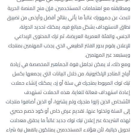
ومطابقته مع اهتمامات المستخدمين، فإن منح المنصة الحرية
للبحث عن جمهورك غالباً ما يأتي بنتائج أفضل وأرخص من تضييق
نطاق الاستهداف بشكل مبالغ فيه. يمكنك تحديد الدولة،
الجنس، والفئة العمرية العريضة، ثم ترك المحتوى الإبداعي
للإعلان يقوم بدور الفلتر الطبيعي الذي يجذب المهتمين بمنتجك
ويستبعد غير المهتمين.
ومع ذلك، لا يمكن تجاهل قوة الجماهير المخصصة في زيادة
أرباح المتاجر الإلكترونية. من خلال البيانات التي يجمعها بكسل
تيك توك المربوط بمتجرك في سلة أو زد، يمكنك إنشاء حملات
إعادة استهداف فعالة للغاية. هذه الحملات تستهدف
الأشخاص الذين زاروا متجرك ولم يشتروا، أو الذين أضافوا منتجات
إلى السلة وتخلوا عنها. تقديم عرض خاص أو كود خصم حصري
لهذه الشريحة عبر إعلان تيك توك جديد غالباً ما يحقق معدلات
تحويل خيالية، لأن هؤلاء المستخدمين يمتلكون بالفعل نية شراء