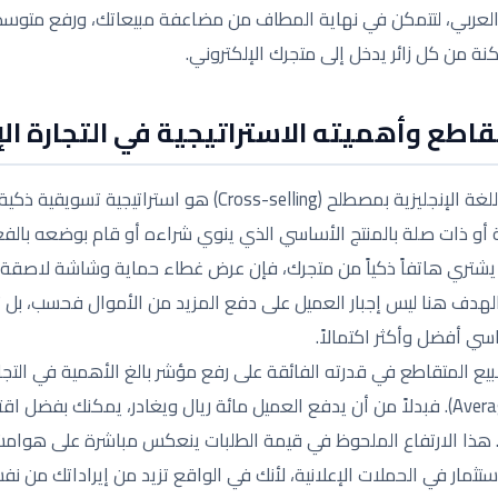
لعربي، لتتمكن في نهاية المطاف من مضاعفة مبيعاتك، ورفع متوسط 
من كل زائر يدخل إلى متجرك الإلكتروني.
اطع وأهميته الاستراتيجية في التجارة الإ
البيع المتقاطع أو ما يُعرف باللغة الإنجليزية بمصطلح (oss-selling
أو ذات صلة بالمنتج الأساسي الذي ينوي شراءه أو قام بوضعه بالف
ل يشتري هاتفاً ذكياً من متجرك، فإن عرض غطاء حماية وشاشة لاصقة
اطع. الهدف هنا ليس إجبار العميل على دفع المزيد من الأموال فحسب، 
ي أفضل وأكثر اكتمالاً.
للبيع المتقاطع في قدرته الفائقة على رفع مؤشر بالغ الأهمية في التج
قيمة الطلب (Average Order Value). فبدلاً من أن يدفع العميل مائة ريال ويغادر، يمك
. هذا الارتفاع الملحوظ في قيمة الطلبات ينعكس مباشرة على هوامش
ستثمار في الحملات الإعلانية، لأنك في الواقع تزيد من إيراداتك من