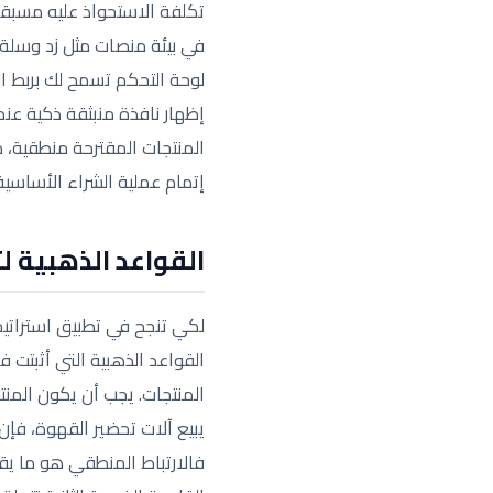
تكلفة الاستحواذ عليه مسبقاً
في بيئة منصات مثل زد وسلة،
لوحة التحكم تسمح لك بربط ا
إظهار نافذة منبثقة ذكية عند 
المنتجات المقترحة منطقية، م
إتمام عملية الشراء الأساسية
القواعد الذهبية ل
لكي تنجح في تطبيق استراتيج
القواعد الذهبية التي أثبتت ف
المنتجات. يجب أن يكون المنت
يبيع آلات تحضير القهوة، فإ
فالارتباط المنطقي هو ما يقنع