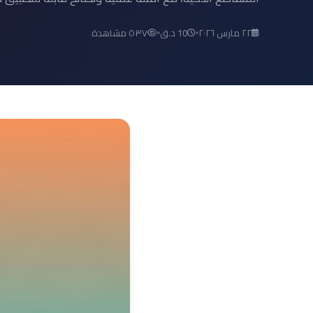
٢٢ مارس ٢٠٢٦
10 د.ق
٥٣٧ مشاهدة