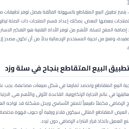
.
 يتميز تطبيق البيع المتقاطع بالسهولة الفائقة بفضل توفر تطبيقات 
لمنتجات ببعضها البعض. يمكنك إعداد قسم المنتجات ذات الصلة ليظه
إضافة المنتج للسلة. الأهم من توفر الأداة التقنية هو التفكير الاست
فيدة، وتعزز من تجربة المستخدم الإجمالية بدلاً من أن تكون مصدر إز
.
تطبيق البيع المتقاطع بنجاح في سلة وزد
ية البيع المتقاطع وتحصد ثمارها في شكل مبيعات مضاعفة، يجب علي
عاليتها في عالم التجارة الإلكترونية. القاعدة الأولى والأهم هي الارت
ج الإضافي مكملاً طبيعياً للمنتج الأساسي ويحل مشكلة قد تواجه العم
ن العرض المتقاطع المثالي سيكون فلاتر ورقية أو حبوب قهوة مختص
 العميل باتخاذ قرار الشراء الإضافي دون تردد.