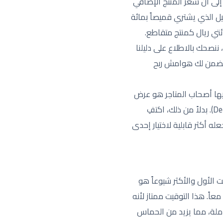
 إلى أن سعر المنتج الإضافي
ل الذي يشتري قميصاً بمائة
تي ريال كمنتج متقاطع.
نصحك بالاطلاع على دليلنا
 تضمن لك هوامش ربح
فيها أصحاب المتاجر هو عرض
قائمة طويلة من المنتجات المتقاطعة، مما يؤدي إلى ما يُعرف بشلل اتخاذ القرار (Decision Paralysis). بدلاً من ذلك، اكتفِ
ه أكثر قابلية لاختيار إحدى
ت الأول والأكثر شيوعاً هو
ً. هذا التوقيت ممتاز لأنه
كاملة، مما يزيد من الحماس