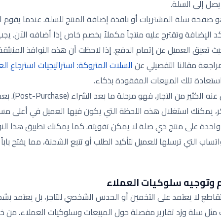
يصل إلى السلة.
هو صفحة سلة المشتريات أو نافذة إضافة المنتج للسلة. عندما يقوم ال
كد الإضافة وتقترح عليه منتجاً مكملاً بخصم خاص إذا أضافه الآن. ي
 تعيق العميل عن إتمام الدفع. إذا لاحظت أن هذه النوافذ المنبثقة
مراجعة مقالنا التفصيلي عن
السلات المتروكة: استراتيجيات استرجاع ال
ستعادة تلك المبيعات المفقودة بذكاء.
أما التوقيت الثالث 
 يمكنك استغلال هذه اللحظة التي يكون فيها العميل في أعلى مستو
 واحدة على منتج ذي صلة لا يمكن تفويته. كما يمكنك تطبيق هذا النوع
واتساب التي ترسلها للعميل لتأكيد الطلب أو تتبع الشحنة، مما يفتح بابا
م وتوجيه سلوكيات العملاء
تقاطع لا يعتمد على التخمين أو الحدس الشخصي للتاجر، بل يعتمد بشكل
 مثل سلة وزد تقارير مفصلة حول المبيعات وسلوكيات العملاء. من خلا