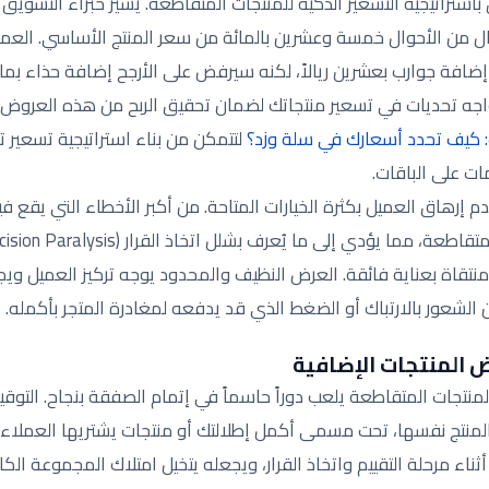
ق باستراتيجية التسعير الذكية للمنتجات المتقاطعة. يشير خبراء التسويق
حال من الأحوال خمسة وعشرين بالمائة من سعر المنتج الأساسي. العمي
ضافة جوارب بعشرين ريالاً، لكنه سيرفض على الأرجح إضافة حذاء بمائ
اجه تحديات في تسعير منتجاتك لضمان تحقيق الربح من هذه العروض، ن
: كيف تحدد أسعارك في سلة وزد؟
لتتمكن من بناء استراتيجية تسعير
ت على الباقات.
عدم إرهاق العميل بكثرة الخيارات المتاحة. من أكبر الأخطاء التي يقع 
منتقاة بعناية فائقة. العرض النظيف والمحدود يوجه تركيز العميل ويجعل
لشعور بالارتباك أو الضغط الذي قد يدفعه لمغادرة المتجر بأكمله.
 المنتجات الإضافية
المنتجات المتقاطعة يلعب دوراً حاسماً في إتمام الصفقة بنجاح. التوقي
نتج نفسها، تحت مسمى أكمل إطلالتك أو منتجات يشتريها العملاء معا
ثناء مرحلة التقييم واتخاذ القرار، ويجعله يتخيل امتلاك المجموعة ال