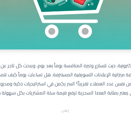
لكترونية، حيث تتسارع وتيرة المنافسة يوماً بعد يوم، ويبحث كل تاجر عن 
ة ميزانية الإعلانات التسويقية المستنزفة. هل تساءلت يوماً كيف تتم
ن نفس عدد العملاء تقريباً؟ السر يكمن في استراتيجيات ذكية ومدرو
 يعتبر بمثابة العصا السحرية لرفع قيمة سلة المشتريات بكل سهولة
إعلان