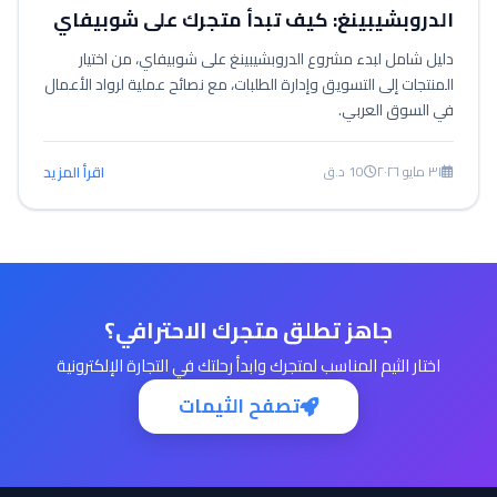
الدروبشيبينغ: كيف تبدأ متجرك على شوبيفاي
دليل شامل لبدء مشروع الدروبشيبينغ على شوبيفاي، من اختيار
المنتجات إلى التسويق وإدارة الطلبات، مع نصائح عملية لرواد الأعمال
في السوق العربي.
٣١ مايو ٢٠٢٦
10 د.ق
اقرأ المزيد
جاهز تطلق متجرك الاحترافي؟
اختار الثيم المناسب لمتجرك وابدأ رحلتك في التجارة الإلكترونية
تصفح الثيمات