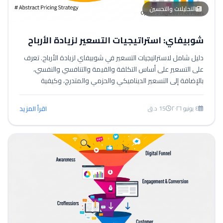
التحليلات والتحسين
شوبيفاي: استراتيجيات التسعير لزيادة الأرباح
دليل شامل لاستراتيجيات التسعير في شوبيفاي لزيادة الأرباح. تعرف
على التسعير على أساس التكلفة والقيمة والتنافسي والنفسي،
بالإضافة إلى التسعير الديناميكي والحزمي والمتدرج، وكيفية
استخدام أدوات التحليل واختبار A/B لتحسين قرارات التسعير وتحقيق
أقصى ربحية لمتجرك.
٤ يونيو ٢٠٢٦
15 د.ق
اقرأ المزيد