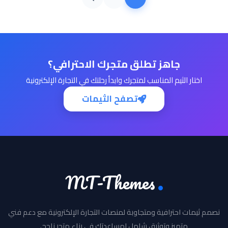
جاهز تطلق متجرك الاحترافي؟
اختار الثيم المناسب لمتجرك وابدأ رحلتك في التجارة الإلكترونية
تصفح الثيمات
MT-Themes
نصمم ثيمات احترافية ومتجاوبة لمنصات التجارة الإلكترونية مع دعم فني
متميز وتوثيق شامل لمساعدتك في بناء متجر ناجح.